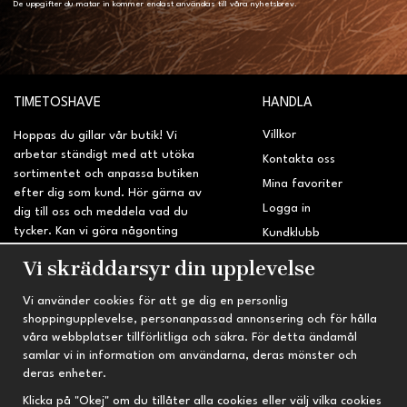
De uppgifter du matar in kommer endast användas till våra nyhetsbrev.
TIMETOSHAVE
HANDLA
Villkor
Hoppas du gillar vår butik! Vi
arbetar ständigt med att utöka
Kontakta oss
sortimentet och anpassa butiken
Mina favoriter
efter dig som kund. Hör gärna av
Logga in
dig till oss och meddela vad du
tycker. Kan vi göra någonting
Kundklubb
bättre? Saknar du något på
Retur & Reklamation
Vi skräddarsyr din upplevelse
sidan?
Vi använder cookies för att ge dig en personlig
INFORMATION
TRYGG HANDEL
shoppingupplevelse, personanpassad annonsering och för hålla
våra webbplatser tillförlitliga och säkra. För detta ändamål
Om oss
Fri frakt vid köp över 695 kr
samlar vi in information om användarna, deras mönster och
Nyheter
2-4 vardagars leveranstid
deras enheter.
Nyhetsbrev
Kvalitetsprodukter till kanonpris
Klicka på "Okej" om du tillåter alla cookies eller välj vilka cookies