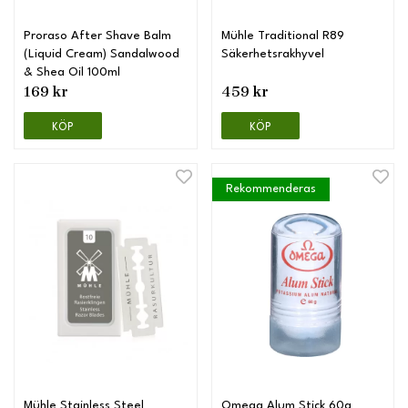
Proraso After Shave Balm
Mühle Traditional R89
(Liquid Cream) Sandalwood
Säkerhetsrakhyvel
& Shea Oil 100ml
169 kr
459 kr
KÖP
KÖP
Rekommenderas
Mühle Stainless Steel
Omega Alum Stick 60g