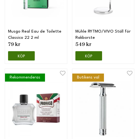
Musgo Real Eau de Toilette
Mühle RYTMO/VIVO Ställ för
Classico 22 2 ml
Rakborste
79 kr
549 kr
KÖP
KÖP
Rekommenderas
Butikens val