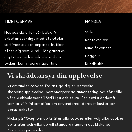
TIMETOSHAVE
HANDLA
Villkor
Hoppas du gillar vår butik! Vi
arbetar ständigt med att utöka
Kontakta oss
sortimentet och anpassa butiken
Mina favoriter
efter dig som kund. Hör gärna av
Logga in
dig till oss och meddela vad du
tycker. Kan vi göra någonting
Kundklubb
bättre? Saknar du något på
Retur & Reklamation
Vi skräddarsyr din upplevelse
sidan?
Vi använder cookies för att ge dig en personlig
INFORMATION
TRYGG HANDEL
shoppingupplevelse, personanpassad annonsering och för hålla
våra webbplatser tillförlitliga och säkra. För detta ändamål
Om oss
Fri frakt vid köp över 695 kr
samlar vi in information om användarna, deras mönster och
Nyheter
2-4 vardagars leveranstid
deras enheter.
Nyhetsbrev
Kvalitetsprodukter till kanonpris
Klicka på "Okej" om du tillåter alla cookies eller välj vilka cookies
du tillåter och vilka du vill stänga av genom att klicka på
Om cookies
"Inställningar" nedan.