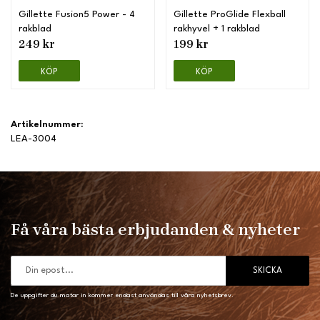
Gillette Fusion5 Power - 4
Gillette ProGlide Flexball
rakblad
rakhyvel + 1 rakblad
249 kr
199 kr
KÖP
KÖP
Artikelnummer:
LEA-3004
Få våra bästa erbjudanden & nyheter
SKICKA
De uppgifter du matar in kommer endast användas till våra nyhetsbrev.