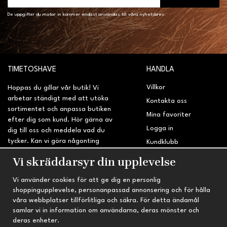
De uppgifter du matar in kommer endast användas till våra nyhetsbrev.
TIMETOSHAVE
HANDLA
Villkor
Hoppas du gillar vår butik! Vi
arbetar ständigt med att utöka
Kontakta oss
sortimentet och anpassa butiken
Mina favoriter
efter dig som kund. Hör gärna av
Logga in
dig till oss och meddela vad du
tycker. Kan vi göra någonting
Kundklubb
bättre? Saknar du något på
Retur & Reklamation
Vi skräddarsyr din upplevelse
sidan?
Vi använder cookies för att ge dig en personlig
INFORMATION
TRYGG HANDEL
shoppingupplevelse, personanpassad annonsering och för hålla
våra webbplatser tillförlitliga och säkra. För detta ändamål
Om oss
Fri frakt vid köp över 695 kr
samlar vi in information om användarna, deras mönster och
Nyheter
2-4 vardagars leveranstid
deras enheter.