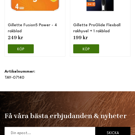
Gillette Fusion5 Power - 4
Gillette ProGlide Flexball
rakblad
rakhyvel + 1 rakblad
249 kr
199 kr
KÖP
KÖP
Artikelnummer:
TAY-07140
Få våra bästa erbjudanden & nyheter
SKICKA