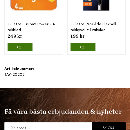
Gillette Fusion5 Power - 4
Gillette ProGlide Flexball
rakblad
rakhyvel + 1 rakblad
249 kr
199 kr
KÖP
KÖP
Artikelnummer:
TAY-20203
Få våra bästa erbjudanden & nyheter
SKICKA