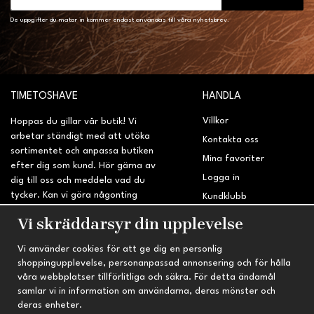
De uppgifter du matar in kommer endast användas till våra nyhetsbrev.
TIMETOSHAVE
HANDLA
Villkor
Hoppas du gillar vår butik! Vi
arbetar ständigt med att utöka
Kontakta oss
sortimentet och anpassa butiken
Mina favoriter
efter dig som kund. Hör gärna av
Logga in
dig till oss och meddela vad du
tycker. Kan vi göra någonting
Kundklubb
bättre? Saknar du något på
Retur & Reklamation
Vi skräddarsyr din upplevelse
sidan?
Vi använder cookies för att ge dig en personlig
INFORMATION
TRYGG HANDEL
shoppingupplevelse, personanpassad annonsering och för hålla
våra webbplatser tillförlitliga och säkra. För detta ändamål
Om oss
Fri frakt vid köp över 695 kr
samlar vi in information om användarna, deras mönster och
Nyheter
2-4 vardagars leveranstid
deras enheter.