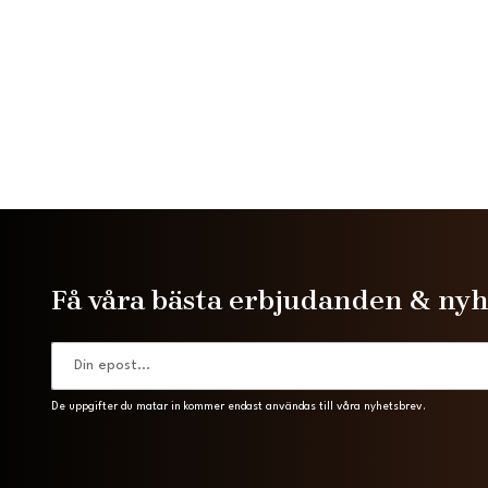
Få våra bästa erbjudanden & ny
De uppgifter du matar in kommer endast användas till våra nyhetsbrev.