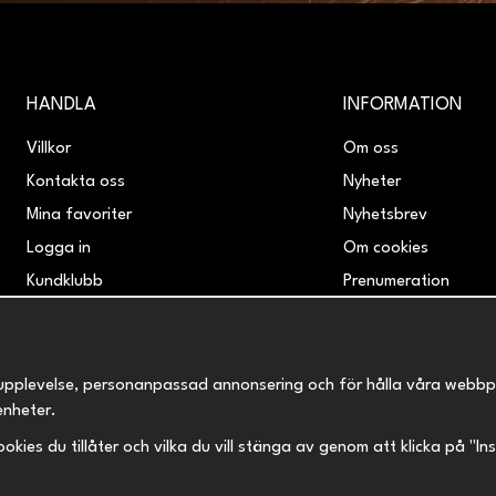
HANDLA
INFORMATION
Villkor
Om oss
Kontakta oss
Nyheter
Mina favoriter
Nyhetsbrev
Logga in
Om cookies
Kundklubb
Prenumeration
Retur & Reklamation
upplevelse, personanpassad annonsering och för hålla våra webbplats
enheter.
 cookies du tillåter och vilka du vill stänga av genom att klicka på "I