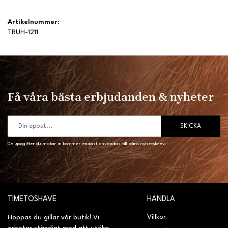
Artikelnummer:
TRUH-1211
Få våra bästa erbjudanden & nyheter
SKICKA
De uppgifter du matar in kommer endast användas till våra nyhetsbrev.
TIMETOSHAVE
HANDLA
Villkor
Hoppas du gillar vår butik! Vi