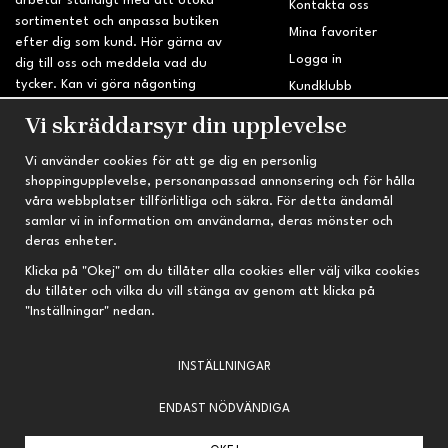
arbetar ständigt med att utöka
Kontakta oss
sortimentet och anpassa butiken
Mina favoriter
efter dig som kund. Hör gärna av
Logga in
dig till oss och meddela vad du
tycker. Kan vi göra någonting
Kundklubb
bättre? Saknar du något på
Retur & Reklamation
Vi skräddarsyr din upplevelse
sidan?
Vi använder cookies för att ge dig en personlig
INFORMATION
TRYGG HANDEL
shoppingupplevelse, personanpassad annonsering och för hålla
våra webbplatser tillförlitliga och säkra. För detta ändamål
Om oss
Fri frakt vid köp över 695 kr
samlar vi in information om användarna, deras mönster och
Nyheter
2-4 vardagars leveranstid
deras enheter.
Nyhetsbrev
Kvalitetsprodukter till kanonpris
Klicka på "Okej" om du tillåter alla cookies eller välj vilka cookies
du tillåter och vilka du vill stänga av genom att klicka på
Om cookies
"Inställningar" nedan.
Prenumeration
INSTÄLLNINGAR
ENDAST NÖDVÄNDIGA