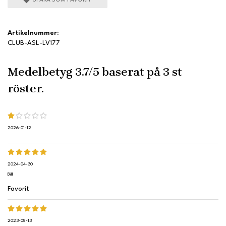
Artikelnummer:
CLUB-ASL-LV177
Medelbetyg
3.7
/5 baserat på
3
st
röster.
2026-01-12
2024-04-30
Bill
Favorit
2023-08-13