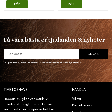
KÖP
KÖP
Få våra bästa erbjudanden & nyheter
SKICKA
De uppgifter du matar in kommer endast användas till våra nyhetsbrev.
TIMETOSHAVE
HANDLA
Villkor
Hoppas du gillar vår butik! Vi
arbetar ständigt med att utöka
Kontakta oss
sortimentet och anpassa butiken