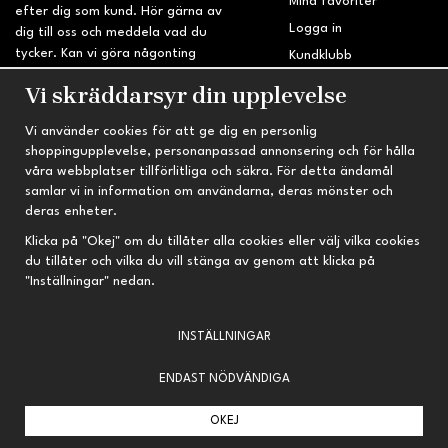
Mina favoriter
efter dig som kund. Hör gärna av
Logga in
dig till oss och meddela vad du
tycker. Kan vi göra någonting
Kundklubb
bättre? Saknar du något på
Retur & Reklamation
Vi skräddarsyr din upplevelse
sidan?
Vi använder cookies för att ge dig en personlig
INFORMATION
TRYGG HANDEL
shoppingupplevelse, personanpassad annonsering och för hålla
våra webbplatser tillförlitliga och säkra. För detta ändamål
Om oss
Fri frakt vid köp över 695 kr
samlar vi in information om användarna, deras mönster och
Nyheter
2-4 vardagars leveranstid
deras enheter.
Nyhetsbrev
Kvalitetsprodukter till kanonpris
Klicka på "Okej" om du tillåter alla cookies eller välj vilka cookies
du tillåter och vilka du vill stänga av genom att klicka på
Om cookies
"Inställningar" nedan.
Prenumeration
INSTÄLLNINGAR
ENDAST NÖDVÄNDIGA
OKEJ