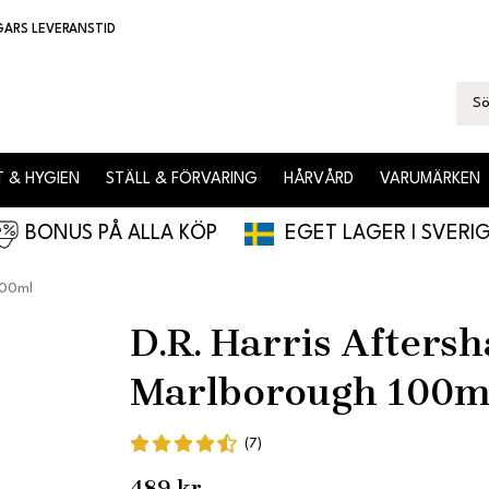
GARS LEVERANSTID
 & HYGIEN
STÄLL & FÖRVARING
HÅRVÅRD
VARUMÄRKEN
BONUS PÅ ALLA KÖP
EGET LAGER I SVERI
100ml
D.R. Harris Afters
Marlborough 100m
(7)
489 kr