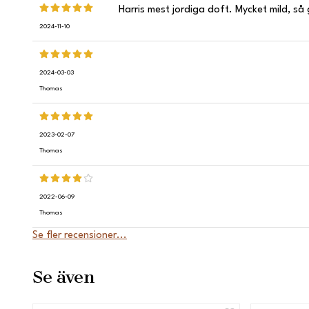
Harris mest jordiga doft. Mycket mild, så 
2024-11-10
2024-03-03
Thomas
2023-02-07
Thomas
2022-06-09
Thomas
Se fler recensioner...
Se även