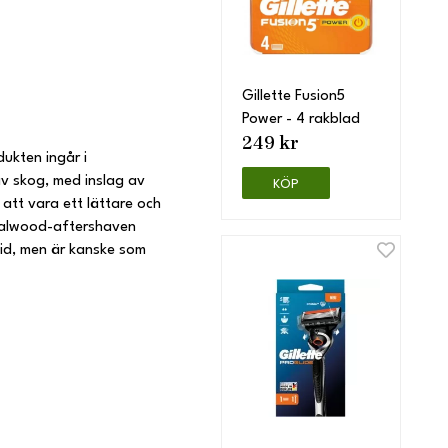
Gillette Fusion5
Power - 4 rakblad
249 kr
dukten ingår i
av skog, med inslag av
KÖP
att vara ett lättare och
ndalwood-aftershaven
tid, men är kanske som