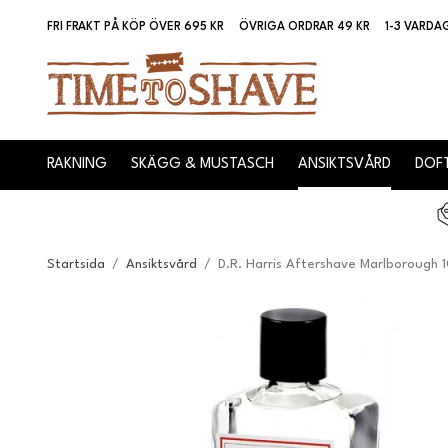
FRI FRAKT PÅ KÖP ÖVER 695 KR
ÖVRIGA ORDRAR 49 KR
1-3 VARDA
RAKNING
SKÄGG & MUSTASCH
ANSIKTSVÅRD
DOFT
Startsida
/
Ansiktsvård
/
D.R. Harris Aftershave Marlborough 