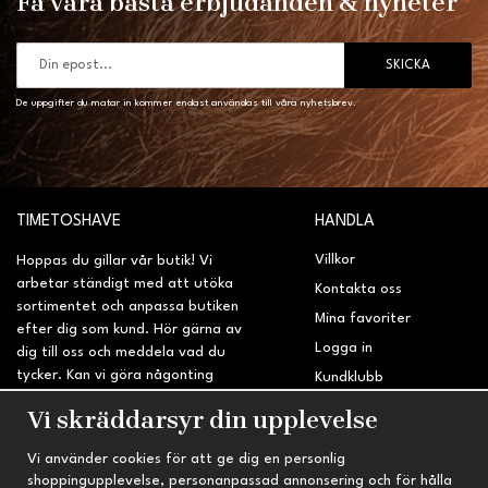
Få våra bästa erbjudanden & nyheter
SKICKA
De uppgifter du matar in kommer endast användas till våra nyhetsbrev.
TIMETOSHAVE
HANDLA
Villkor
Hoppas du gillar vår butik! Vi
arbetar ständigt med att utöka
Kontakta oss
sortimentet och anpassa butiken
Mina favoriter
efter dig som kund. Hör gärna av
Logga in
dig till oss och meddela vad du
tycker. Kan vi göra någonting
Kundklubb
bättre? Saknar du något på
Retur & Reklamation
Vi skräddarsyr din upplevelse
sidan?
Vi använder cookies för att ge dig en personlig
INFORMATION
TRYGG HANDEL
shoppingupplevelse, personanpassad annonsering och för hålla