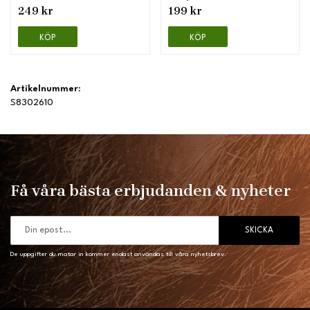
249 kr
199 kr
KÖP
KÖP
Artikelnummer:
S8302610
Få våra bästa erbjudanden & nyheter
SKICKA
De uppgifter du matar in kommer endast användas till våra nyhetsbrev.