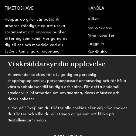
TIMETOSHAVE
HANDLA
Villkor
Hoppas du gillar vår butik! Vi
arbetar ständigt med att utöka
Kontakta oss
sortimentet och anpassa butiken
Mina favoriter
efter dig som kund. Hör gärna av
Logga in
dig till oss och meddela vad du
tycker. Kan vi göra någonting
Kundklubb
bättre? Saknar du något på
Retur & Reklamation
Vi skräddarsyr din upplevelse
sidan?
Vi använder cookies för att ge dig en personlig
INFORMATION
TRYGG HANDEL
shoppingupplevelse, personanpassad annonsering och för hålla
våra webbplatser tillförlitliga och säkra. För detta ändamål
Om oss
Fri frakt vid köp över 695 kr
samlar vi in information om användarna, deras mönster och
Nyheter
2-4 vardagars leveranstid
deras enheter.
Nyhetsbrev
Kvalitetsprodukter till kanonpris
Klicka på "Okej" om du tillåter alla cookies eller välj vilka cookies
du tillåter och vilka du vill stänga av genom att klicka på
Om cookies
"Inställningar" nedan.
Prenumeration