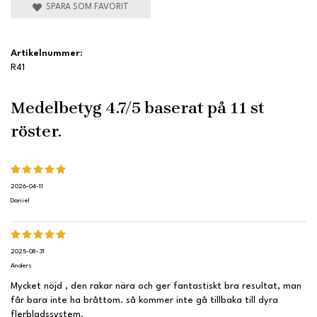
SPARA SOM FAVORIT
Artikelnummer:
R41
Medelbetyg
4.7
/5 baserat på
11
st
röster.
2026-04-11
Daniel
2025-08-31
Anders
Mycket nöjd , den rakar nära och ger fantastiskt bra resultat, man
får bara inte ha bråttom. så kommer inte gå tillbaka till dyra
flerbladssystem.