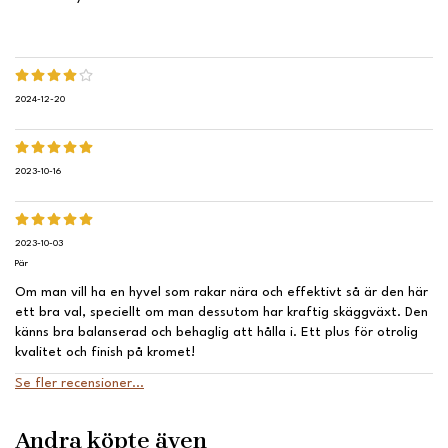
2024-12-20
2023-10-16
2023-10-03
Pär
Om man vill ha en hyvel som rakar nära och effektivt så är den här
ett bra val, speciellt om man dessutom har kraftig skäggväxt. Den
känns bra balanserad och behaglig att hålla i. Ett plus för otrolig
kvalitet och finish på kromet!
Se fler recensioner...
Andra köpte även