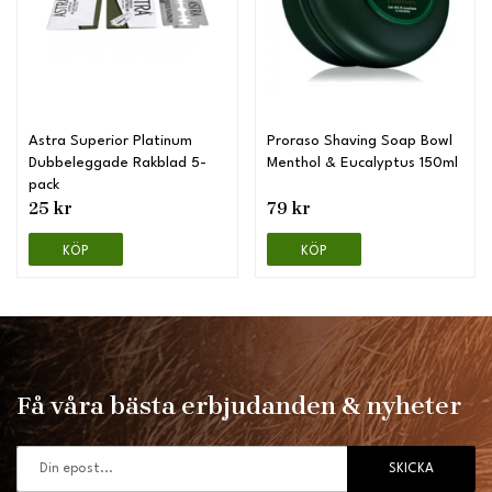
Astra Superior Platinum
Proraso Shaving Soap Bowl
Dubbeleggade Rakblad 5-
Menthol & Eucalyptus 150ml
pack
25 kr
79 kr
KÖP
KÖP
Få våra bästa erbjudanden & nyheter
SKICKA