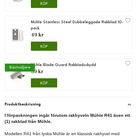
KÖP
Mühle Stainless Steel Dubbeleggade Rakblad 10-
pack
49 kr
KÖP
Mühle Blade Guard Rakbladsskydd
Bästsäljare
59 kr
KÖP
Produktbeskrivning
I förpackningen ingår förutom rakhyveln Mühle R41 även ett
(1) rakblad från Mühle.
Modellen R41 från tyska Mühle är en klassisk rakhyvel med