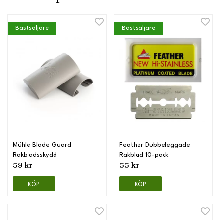
Bästsäljare
Bästsäljare
Mühle Blade Guard
Feather Dubbeleggade
Rakbladsskydd
Rakblad 10-pack
59 kr
55 kr
KÖP
KÖP