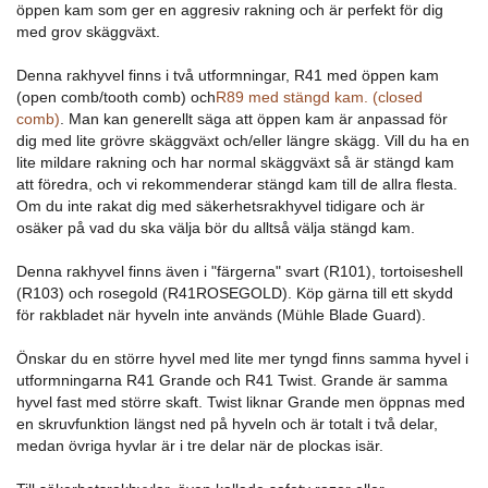
öppen kam som ger en aggresiv rakning och är perfekt för dig
med grov skäggväxt.
Denna rakhyvel finns i två utformningar, R41 med öppen kam
(open comb/tooth comb) och
R89 med stängd kam. (closed
comb)
. Man kan generellt säga att öppen kam är anpassad för
dig med lite grövre skäggväxt och/eller längre skägg. Vill du ha en
lite mildare rakning och har normal skäggväxt så är stängd kam
att föredra, och vi rekommenderar stängd kam till de allra flesta.
Om du inte rakat dig med säkerhetsrakhyvel tidigare och är
osäker på vad du ska välja bör du alltså välja stängd kam.
Denna rakhyvel finns även i "färgerna" svart (R101), tortoiseshell
(R103) och rosegold (R41ROSEGOLD). Köp gärna till ett skydd
för rakbladet när hyveln inte används (Mühle Blade Guard).
Önskar du en större hyvel med lite mer tyngd finns samma hyvel i
utformningarna R41 Grande och R41 Twist. Grande är samma
hyvel fast med större skaft. Twist liknar Grande men öppnas med
en skruvfunktion längst ned på hyveln och är totalt i två delar,
medan övriga hyvlar är i tre delar när de plockas isär.