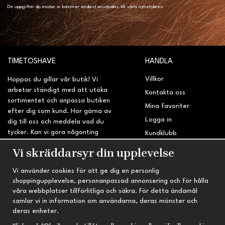
De uppgifter du matar in kommer endast användas till våra nyhetsbrev.
TIMETOSHAVE
HANDLA
Villkor
Hoppas du gillar vår butik! Vi
arbetar ständigt med att utöka
Kontakta oss
sortimentet och anpassa butiken
Mina favoriter
efter dig som kund. Hör gärna av
Logga in
dig till oss och meddela vad du
tycker. Kan vi göra någonting
Kundklubb
bättre? Saknar du något på
Retur & Reklamation
Vi skräddarsyr din upplevelse
sidan?
Vi använder cookies för att ge dig en personlig
INFORMATION
TRYGG HANDEL
shoppingupplevelse, personanpassad annonsering och för hålla
våra webbplatser tillförlitliga och säkra. För detta ändamål
Om oss
Fri frakt vid köp över 695 kr
samlar vi in information om användarna, deras mönster och
Nyheter
2-4 vardagars leveranstid
deras enheter.
Nyhetsbrev
Kvalitetsprodukter till kanonpris