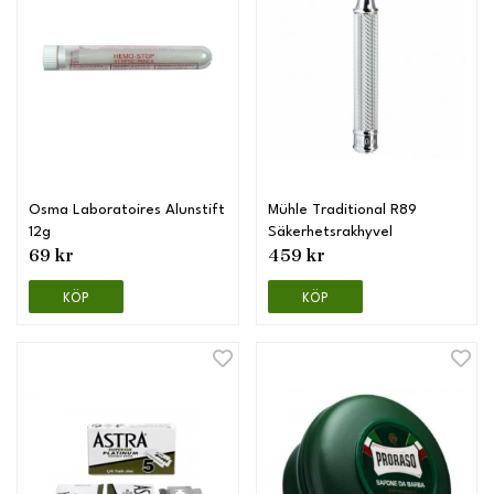
Osma Laboratoires Alunstift
Mühle Traditional R89
12g
Säkerhetsrakhyvel
69 kr
459 kr
KÖP
KÖP