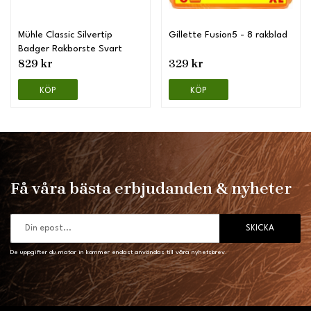
Mühle Classic Silvertip
Gillette Fusion5 - 8 rakblad
Badger Rakborste Svart
829 kr
329 kr
KÖP
KÖP
Få våra bästa erbjudanden & nyheter
SKICKA
De uppgifter du matar in kommer endast användas till våra nyhetsbrev.