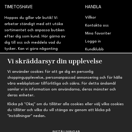
TIMETOSHAVE
HANDLA
Villkor
Hoppas du gillar vår butik! Vi
arbetar ständigt med att utöka
Kontakta oss
sortimentet och anpassa butiken
Mina favoriter
efter dig som kund. Hör gärna av
Logga in
dig till oss och meddela vad du
tycker. Kan vi göra någonting
Kundklubb
bättre? Saknar du något på
Retur & Reklamation
Vi skräddarsyr din upplevelse
sidan?
Vi använder cookies för att ge dig en personlig
INFORMATION
TRYGG HANDEL
shoppingupplevelse, personanpassad annonsering och för hålla
våra webbplatser tillförlitliga och säkra. För detta ändamål
Om oss
Fri frakt vid köp över 695 kr
samlar vi in information om användarna, deras mönster och
Nyheter
2-4 vardagars leveranstid
deras enheter.
Nyhetsbrev
Kvalitetsprodukter till kanonpris
Klicka på "Okej" om du tillåter alla cookies eller välj vilka cookies
du tillåter och vilka du vill stänga av genom att klicka på
Om cookies
"Inställningar" nedan.
Prenumeration