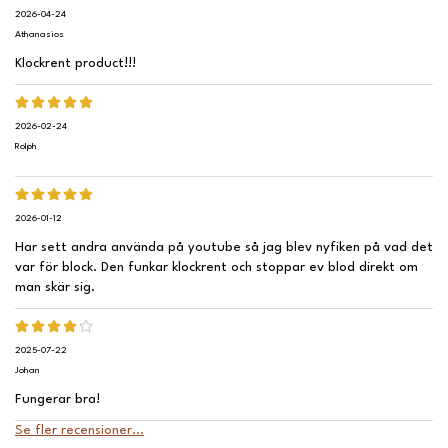
2026-04-24
Athanasios
Klockrent product!!!
2026-02-24
Rolph
2026-01-12
Har sett andra använda på youtube så jag blev nyfiken på vad det
var för block. Den funkar klockrent och stoppar ev blod direkt om
man skär sig.
2025-07-22
Johan
Fungerar bra!
Se fler recensioner...