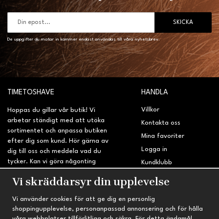
SKICKA
De uppgifter du matar in kommer endast användas till våra nyhetsbrev.
TIMETOSHAVE
HANDLA
Villkor
Hoppas du gillar vår butik! Vi
arbetar ständigt med att utöka
Kontakta oss
sortimentet och anpassa butiken
Mina favoriter
efter dig som kund. Hör gärna av
Logga in
dig till oss och meddela vad du
tycker. Kan vi göra någonting
Kundklubb
bättre? Saknar du något på
Retur & Reklamation
Vi skräddarsyr din upplevelse
sidan?
Vi använder cookies för att ge dig en personlig
INFORMATION
TRYGG HANDEL
shoppingupplevelse, personanpassad annonsering och för hålla
våra webbplatser tillförlitliga och säkra. För detta ändamål