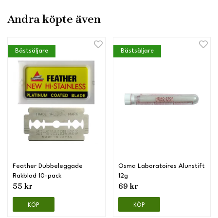
Andra köpte även
Bästsäljare
Bästsäljare
Feather Dubbeleggade
Osma Laboratoires Alunstift
Rakblad 10-pack
12g
55 kr
69 kr
KÖP
KÖP