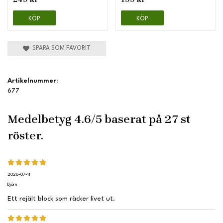
KÖP
KÖP
SPARA SOM FAVORIT
Artikelnummer:
677
Medelbetyg
4.6
/5 baserat på
27
st
röster.
2026-07-11
Björn
Ett rejält block som räcker livet ut.