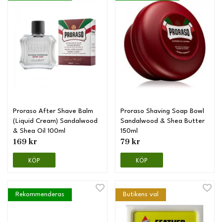
Proraso After Shave Balm
Proraso Shaving Soap Bowl
(Liquid Cream) Sandalwood
Sandalwood & Shea Butter
& Shea Oil 100ml
150ml
169 kr
79 kr
KÖP
KÖP
Rekommenderas
Butikens val