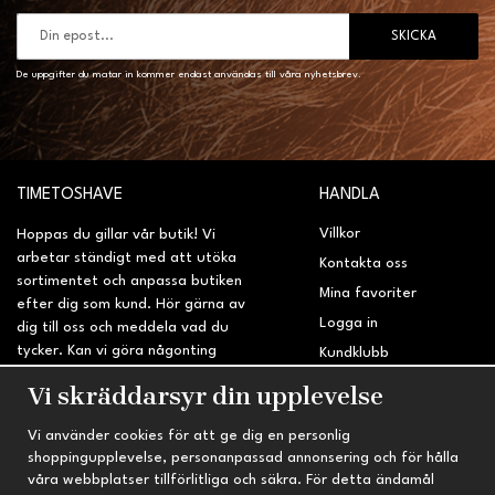
SKICKA
De uppgifter du matar in kommer endast användas till våra nyhetsbrev.
TIMETOSHAVE
HANDLA
Villkor
Hoppas du gillar vår butik! Vi
arbetar ständigt med att utöka
Kontakta oss
sortimentet och anpassa butiken
Mina favoriter
efter dig som kund. Hör gärna av
Logga in
dig till oss och meddela vad du
tycker. Kan vi göra någonting
Kundklubb
bättre? Saknar du något på
Retur & Reklamation
Vi skräddarsyr din upplevelse
sidan?
Vi använder cookies för att ge dig en personlig
INFORMATION
TRYGG HANDEL
shoppingupplevelse, personanpassad annonsering och för hålla
våra webbplatser tillförlitliga och säkra. För detta ändamål
Om oss
Fri frakt vid köp över 695 kr