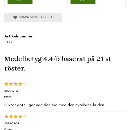
KÖP
KÖP
SPARA SOM FAVORIT
Artikelnummer:
1027
Medelbetyg
4.4
/5 baserat på
21
st
röster.
2025-12-08
Peter
Luktar gott , gör vad den ska med den nyrakade huden.
2025-09-09
Georg