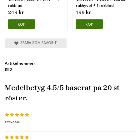
rakblad
rakhyvel + 1 rakblad
249 kr
199 kr
KÖP
KÖP
SPARA SOM FAVORIT
Artikelnummer:
1182
Medelbetyg
4.5
/5 baserat på
20
st
röster.
2026-03-01