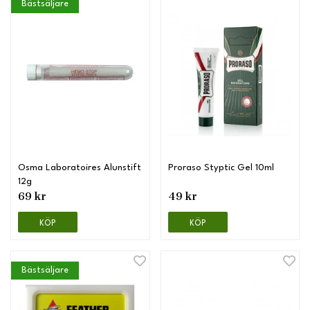
Bästsäljare
Osma Laboratoires Alunstift
Proraso Styptic Gel 10ml
12g
69 kr
49 kr
KÖP
KÖP
Bästsäljare