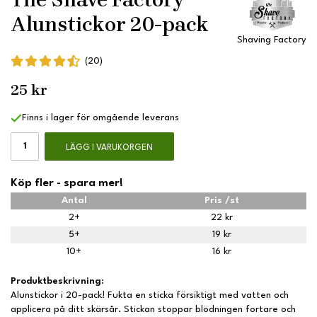
Alunstickor 20-pack
Shaving Factory
(20)
25 kr
Finns i lager för omgående leverans
LÄGG I VARUKORGEN
Köp fler - spara mer!
Antal
Pris /st
2+
22 kr
5+
19 kr
10+
16 kr
Produktbeskrivning:
Alunstickor i 20-pack! Fukta en sticka försiktigt med vatten och
applicera på ditt skärsår. Stickan stoppar blödningen fortare och