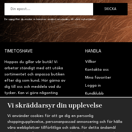
SKICKA
De uppgifter du matar in kommer endast användas till våra nyhetsbrev.
TIMETOSHAVE
HANDLA
Villkor
Hoppas du gillar vår butik! Vi
arbetar ständigt med att utöka
Kontakta oss
sortimentet och anpassa butiken
Mina favoriter
efter dig som kund. Hör gärna av
Logga in
dig till oss och meddela vad du
tycker. Kan vi göra någonting
Kundklubb
bättre? Saknar du något på
Retur & Reklamation
Vi skräddarsyr din upplevelse
sidan?
Vi använder cookies för att ge dig en personlig
INFORMATION
TRYGG HANDEL
shoppingupplevelse, personanpassad annonsering och för hålla
våra webbplatser tillförlitliga och säkra. För detta ändamål
Om oss
Fri frakt vid köp över 695 kr