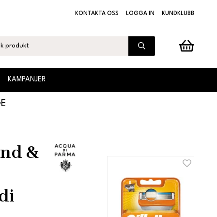
KONTAKTA OSS
LOGGA IN
KUNDKLUBB
KAMPANJER
GE
and &
di