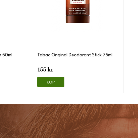
m 50ml
Tabac Original Deodorant Stick 75ml
155 kr
KÖP