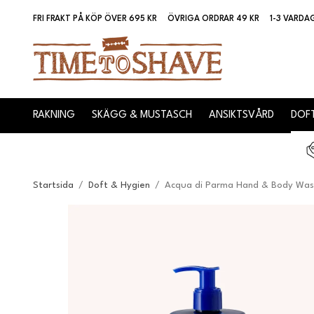
FRI FRAKT PÅ KÖP ÖVER 695 KR
ÖVRIGA ORDRAR 49 KR
1-3 VARDA
RAKNING
SKÄGG & MUSTASCH
ANSIKTSVÅRD
DOFT
Startsida
/
Doft & Hygien
/
Acqua di Parma Hand & Body Wash