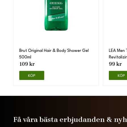
Brut Original Hair & Body Shower Gel
LEA Men T
500ml
Revitaliz
109 kr
99 kr
KÖP
KÖP
Få våra bästa erbjudanden & ny