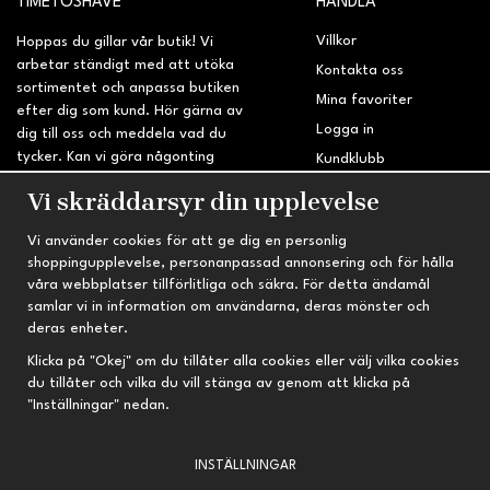
TIMETOSHAVE
HANDLA
Villkor
Hoppas du gillar vår butik! Vi
arbetar ständigt med att utöka
Kontakta oss
sortimentet och anpassa butiken
Mina favoriter
efter dig som kund. Hör gärna av
Logga in
dig till oss och meddela vad du
tycker. Kan vi göra någonting
Kundklubb
bättre? Saknar du något på
Retur & Reklamation
Vi skräddarsyr din upplevelse
sidan?
Vi använder cookies för att ge dig en personlig
INFORMATION
TRYGG HANDEL
shoppingupplevelse, personanpassad annonsering och för hålla
våra webbplatser tillförlitliga och säkra. För detta ändamål
Om oss
Fri frakt vid köp över 695 kr
samlar vi in information om användarna, deras mönster och
Nyheter
2-4 vardagars leveranstid
deras enheter.
Nyhetsbrev
Kvalitetsprodukter till kanonpris
Klicka på "Okej" om du tillåter alla cookies eller välj vilka cookies
du tillåter och vilka du vill stänga av genom att klicka på
Om cookies
"Inställningar" nedan.
Prenumeration
INSTÄLLNINGAR