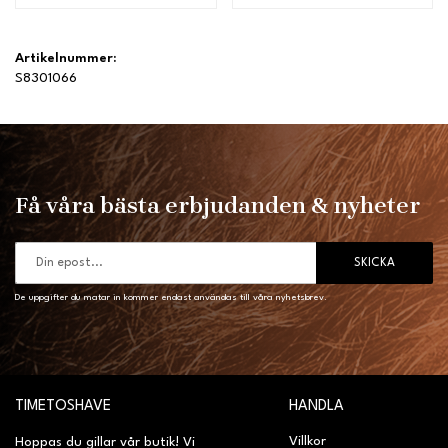
Artikelnummer:
S8301066
Få våra bästa erbjudanden & nyheter
SKICKA
De uppgifter du matar in kommer endast användas till våra nyhetsbrev.
TIMETOSHAVE
HANDLA
Villkor
Hoppas du gillar vår butik! Vi