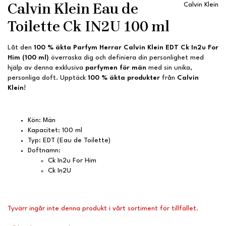
Calvin Klein Eau de
Calvin Klein
Toilette Ck IN2U 100 ml
Låt den
100 % äkta
Parfym Herrar Calvin Klein EDT Ck In2u For
Him (100 ml)
överraska dig och definiera din personlighet med
hjälp av denna exklusiva
parfymen för män
med sin unika,
personliga doft. Upptäck
100 % äkta produkter
från
Calvin
Klein
!
Kön: Män
Kapacitet: 100 ml
Typ: EDT (Eau de Toilette)
Doftnamn:
Ck In2u For Him
Ck In2U
Tyvärr ingår inte denna produkt i vårt sortiment för tillfället.