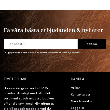
Få våra bästa erbjudanden & nyheter
SKICKA
De uppgifter du matar in kommer endast användas till våra nyhetsbrev.
TIMETOSHAVE
HANDLA
Villkor
Hoppas du gillar vår butik! Vi
arbetar ständigt med att utöka
Kontakta oss
sortimentet och anpassa butiken
Mina favoriter
efter dig som kund. Hör gärna av
Logga in
dig till oss och meddela vad du