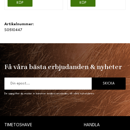
KÖP
KÖP
Artikelnummer:
S0510447
Få våra bästa erbjudanden & nyheter
SKICKA
De uppgifter du matar in kommer endast användas till våra nyhetsbrev.
TIMETOSHAVE
HANDLA