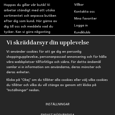
Villkor
Hoppas du gillar vår butik! Vi
arbetar ständigt med att utöka
Kontakta oss
sortimentet och anpassa butiken
Mina favoriter
efter dig som kund. Hör gärna av
Logga in
dig till oss och meddela vad du
tycker. Kan vi göra någonting
Kundklubb
bättre? Saknar du något på
Retur & Reklamation
Vi skräddarsyr din upplevelse
sidan?
Vi använder cookies för att ge dig en personlig
INFORMATION
TRYGG HANDEL
shoppingupplevelse, personanpassad annonsering och för hålla
våra webbplatser tillförlitliga och säkra. För detta ändamål
Om oss
Fri frakt vid köp över 695 kr
samlar vi in information om användarna, deras mönster och
Nyheter
2-4 vardagars leveranstid
deras enheter.
Nyhetsbrev
Kvalitetsprodukter till kanonpris
Klicka på "Okej" om du tillåter alla cookies eller välj vilka cookies
du tillåter och vilka du vill stänga av genom att klicka på
Om cookies
"Inställningar" nedan.
Prenumeration
INSTÄLLNINGAR