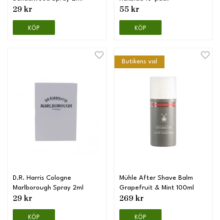
29 kr
55 kr
KÖP
KÖP
Butikens val
D.R. Harris Cologne
Mühle After Shave Balm
Marlborough Spray 2ml
Grapefruit & Mint 100ml
29 kr
269 kr
KÖP
KÖP