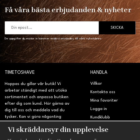
Få våra bästa erbjudanden & nyheter
SKICKA
De uppgifter du matar in kommer endast användas till våra nyhetsbrev.
TIMETOSHAVE
HANDLA
Villkor
Hoppas du gillar vår butik! Vi
arbetar ständigt med att utöka
Kontakta oss
sortimentet och anpassa butiken
Mina favoriter
efter dig som kund. Hör gärna av
Logga in
dig till oss och meddela vad du
tycker. Kan vi göra någonting
Kundklubb
bättre? Saknar du något på
Retur & Reklamation
Vi skräddarsyr din upplevelse
sidan?