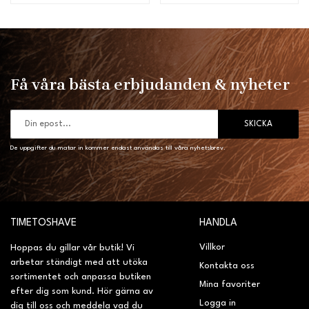
Få våra bästa erbjudanden & nyheter
SKICKA
De uppgifter du matar in kommer endast användas till våra nyhetsbrev.
TIMETOSHAVE
HANDLA
Villkor
Hoppas du gillar vår butik! Vi
arbetar ständigt med att utöka
Kontakta oss
sortimentet och anpassa butiken
Mina favoriter
efter dig som kund. Hör gärna av
Logga in
dig till oss och meddela vad du