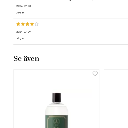
2024-09-03
Jörgen
2024-07-29
Jörgen
Se även