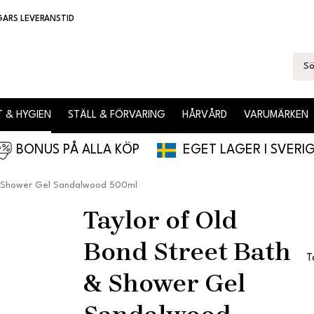
GARS LEVERANSTID
 & HYGIEN
STÄLL & FÖRVARING
HÅRVÅRD
VARUMÄRKEN
BONUS PÅ ALLA KÖP
EGET LAGER I SVERI
& Shower Gel Sandalwood 500ml
Taylor of Old
Bond Street Bath
T
& Shower Gel