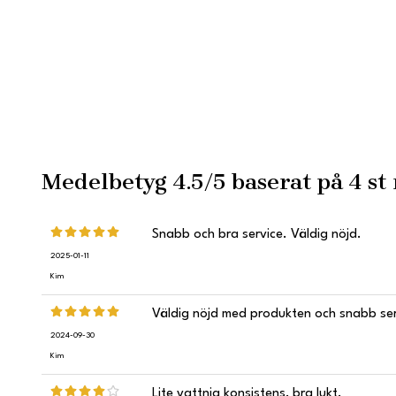
Medelbetyg
4.5
/5 baserat på
4
st 
Snabb och bra service. Väldig nöjd.
2025-01-11
Kim
Väldig nöjd med produkten och snabb ser
2024-09-30
Kim
Lite vattnig konsistens, bra lukt.