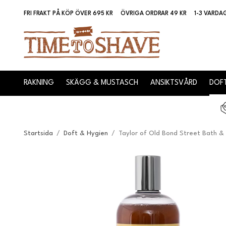
FRI FRAKT PÅ KÖP ÖVER 695 KR
ÖVRIGA ORDRAR 49 KR
1-3 VARDA
RAKNING
SKÄGG & MUSTASCH
ANSIKTSVÅRD
DOFT
Startsida
/
Doft & Hygien
/
Taylor of Old Bond Street Bath 