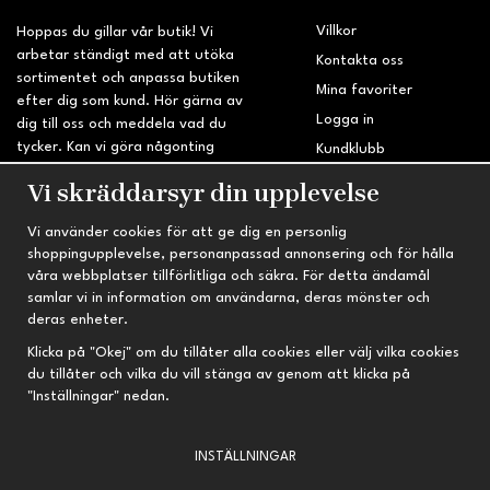
Villkor
Hoppas du gillar vår butik! Vi
arbetar ständigt med att utöka
Kontakta oss
sortimentet och anpassa butiken
Mina favoriter
efter dig som kund. Hör gärna av
Logga in
dig till oss och meddela vad du
tycker. Kan vi göra någonting
Kundklubb
bättre? Saknar du något på
Retur & Reklamation
Vi skräddarsyr din upplevelse
sidan?
Vi använder cookies för att ge dig en personlig
INFORMATION
TRYGG HANDEL
shoppingupplevelse, personanpassad annonsering och för hålla
våra webbplatser tillförlitliga och säkra. För detta ändamål
Om oss
Fri frakt vid köp över 695 kr
samlar vi in information om användarna, deras mönster och
Nyheter
2-4 vardagars leveranstid
deras enheter.
Nyhetsbrev
Kvalitetsprodukter till kanonpris
Klicka på "Okej" om du tillåter alla cookies eller välj vilka cookies
du tillåter och vilka du vill stänga av genom att klicka på
Om cookies
"Inställningar" nedan.
Prenumeration
INSTÄLLNINGAR