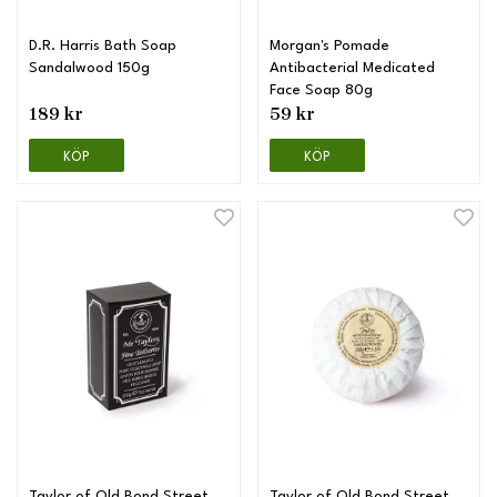
D.R. Harris Bath Soap
Morgan's Pomade
Sandalwood 150g
Antibacterial Medicated
Face Soap 80g
189 kr
59 kr
KÖP
KÖP
Taylor of Old Bond Street
Taylor of Old Bond Street