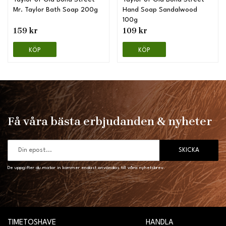
Mr. Taylor Bath Soap 200g
Hand Soap Sandalwood
100g
159 kr
109 kr
KÖP
KÖP
Få våra bästa erbjudanden & nyheter
SKICKA
De uppgifter du matar in kommer endast användas till våra nyhetsbrev.
TIMETOSHAVE
HANDLA