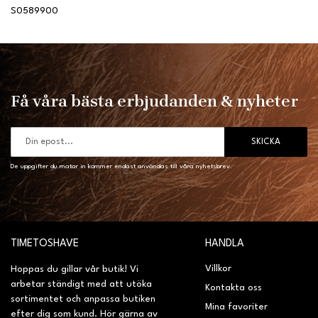
S0589900
Få våra bästa erbjudanden & nyheter
SKICKA
De uppgifter du matar in kommer endast användas till våra nyhetsbrev.
TIMETOSHAVE
HANDLA
Villkor
Hoppas du gillar vår butik! Vi
arbetar ständigt med att utöka
Kontakta oss
sortimentet och anpassa butiken
Mina favoriter
efter dig som kund. Hör gärna av