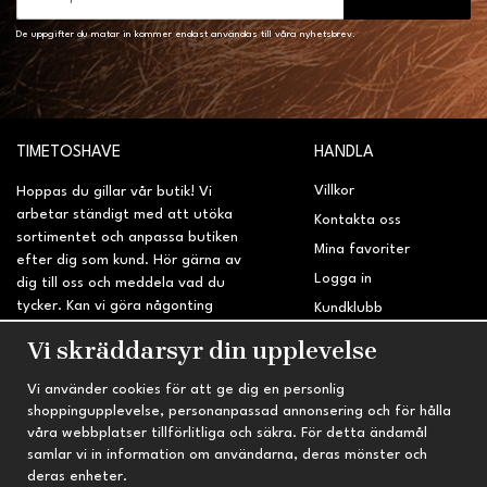
De uppgifter du matar in kommer endast användas till våra nyhetsbrev.
TIMETOSHAVE
HANDLA
Villkor
Hoppas du gillar vår butik! Vi
arbetar ständigt med att utöka
Kontakta oss
sortimentet och anpassa butiken
Mina favoriter
efter dig som kund. Hör gärna av
Logga in
dig till oss och meddela vad du
tycker. Kan vi göra någonting
Kundklubb
bättre? Saknar du något på
Retur & Reklamation
Vi skräddarsyr din upplevelse
sidan?
Vi använder cookies för att ge dig en personlig
INFORMATION
TRYGG HANDEL
shoppingupplevelse, personanpassad annonsering och för hålla
våra webbplatser tillförlitliga och säkra. För detta ändamål
Om oss
Fri frakt vid köp över 695 kr
samlar vi in information om användarna, deras mönster och
Nyheter
2-4 vardagars leveranstid
deras enheter.