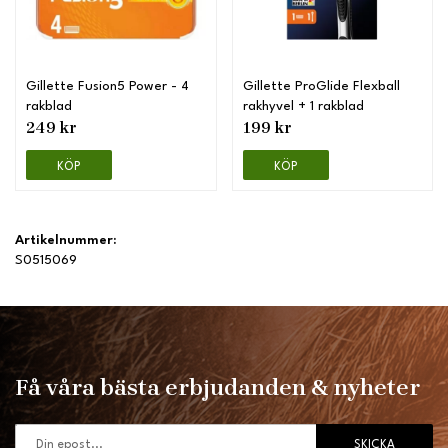
Gillette Fusion5 Power - 4
Gillette ProGlide Flexball
rakblad
rakhyvel + 1 rakblad
249 kr
199 kr
KÖP
KÖP
Artikelnummer:
S0515069
Få våra bästa erbjudanden & nyheter
SKICKA