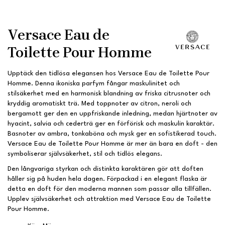
Versace Eau de
Toilette Pour Homme
Upptäck den tidlösa elegansen hos Versace Eau de Toilette Pour
Homme. Denna ikoniska parfym fångar maskulinitet och
stilsäkerhet med en harmonisk blandning av friska citrusnoter och
kryddig aromatiskt trä. Med toppnoter av citron, neroli och
bergamott ger den en uppfriskande inledning, medan hjärtnoter av
hyacint, salvia och cederträ ger en förförisk och maskulin karaktär.
Basnoter av ambra, tonkaböna och mysk ger en sofistikerad touch.
Versace Eau de Toilette Pour Homme är mer än bara en doft - den
symboliserar självsäkerhet, stil och tidlös elegans.
Den långvariga styrkan och distinkta karaktären gör att doften
håller sig på huden hela dagen. Förpackad i en elegant flaska är
detta en doft för den moderna mannen som passar alla tillfällen.
Upplev självsäkerhet och attraktion med Versace Eau de Toilette
Pour Homme.