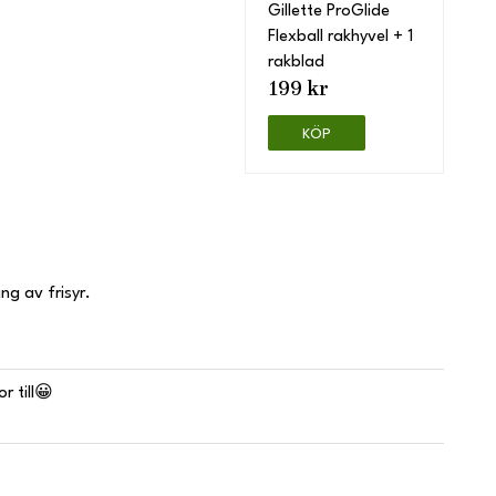
Gillette ProGlide
Flexball rakhyvel + 1
rakblad
199 kr
KÖP
ng av frisyr.
r till😀