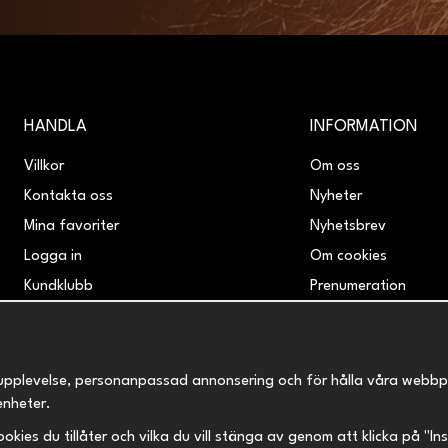
HANDLA
INFORMATION
Villkor
Om oss
Kontakta oss
Nyheter
Mina favoriter
Nyhetsbrev
Logga in
Om cookies
Kundklubb
Prenumeration
Retur & Reklamation
upplevelse, personanpassad annonsering och för hålla våra webbplats
enheter.
 cookies du tillåter och vilka du vill stänga av genom att klicka på "I