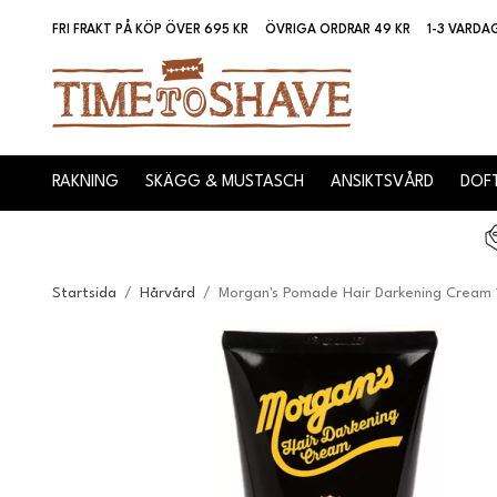
FRI FRAKT PÅ KÖP ÖVER 695 KR
ÖVRIGA ORDRAR 49 KR
1-3 VARDA
RAKNING
SKÄGG & MUSTASCH
ANSIKTSVÅRD
DOFT
Startsida
/
Hårvård
/
Morgan's Pomade Hair Darkening Cream