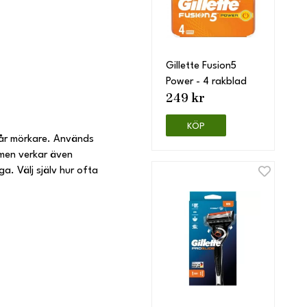
Gillette Fusion5
Power - 4 rakblad
249 kr
KÖP
hår mörkare. Används
rämen verkar även
a. Välj själv hur ofta