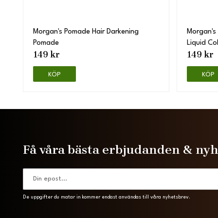
Morgan's Pomade Hair Darkening
Morgan's
Pomade
Liquid Co
149 kr
149 kr
KÖP
KÖP
Få våra bästa erbjudanden & ny
De uppgifter du matar in kommer endast användas till våra nyhetsbrev.