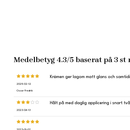
Medelbetyg
4.3
/5 baserat på
3
st 
Krämen ger lagom matt glans och samtidigt 
2025-02-12
Oscar Fredrik
Hålt på med daglig applicering i snart tv
2023-04-13
2023-01-02