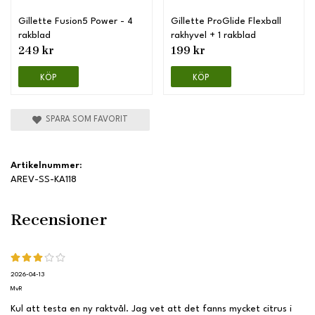
Gillette Fusion5 Power - 4
Gillette ProGlide Flexball
rakblad
rakhyvel + 1 rakblad
249 kr
199 kr
KÖP
KÖP
SPARA SOM FAVORIT
Artikelnummer:
AREV-SS-KA118
Recensioner
2026-04-13
MvR
Kul att testa en ny raktvål. Jag vet att det fanns mycket citrus i