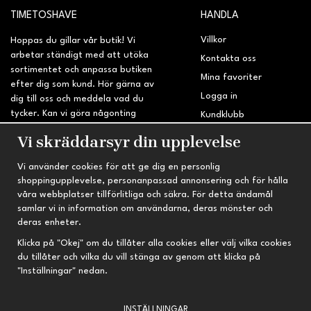
TIMETOSHAVE
HANDLA
Villkor
Hoppas du gillar vår butik! Vi
arbetar ständigt med att utöka
Kontakta oss
sortimentet och anpassa butiken
Mina favoriter
efter dig som kund. Hör gärna av
Logga in
dig till oss och meddela vad du
tycker. Kan vi göra någonting
Kundklubb
bättre? Saknar du något på
Retur & Reklamation
Vi skräddarsyr din upplevelse
sidan?
Vi använder cookies för att ge dig en personlig
INFORMATION
TRYGG HANDEL
shoppingupplevelse, personanpassad annonsering och för hålla
våra webbplatser tillförlitliga och säkra. För detta ändamål
Om oss
Fri frakt vid köp över 695 kr
samlar vi in information om användarna, deras mönster och
Nyheter
2-4 vardagars leveranstid
deras enheter.
Nyhetsbrev
Kvalitetsprodukter till kanonpris
Klicka på "Okej" om du tillåter alla cookies eller välj vilka cookies
du tillåter och vilka du vill stänga av genom att klicka på
Om cookies
"Inställningar" nedan.
Prenumeration
INSTÄLLNINGAR