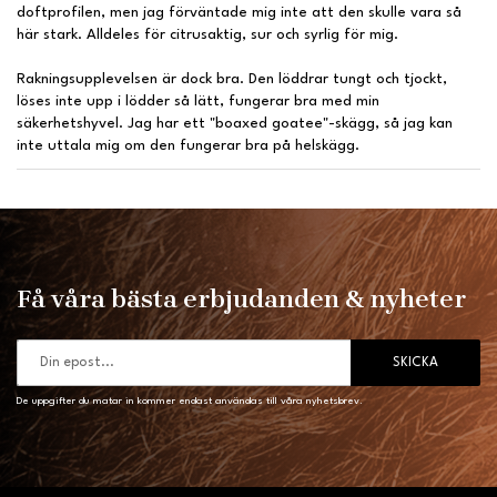
doftprofilen, men jag förväntade mig inte att den skulle vara så
här stark. Alldeles för citrusaktig, sur och syrlig för mig.
Rakningsupplevelsen är dock bra. Den löddrar tungt och tjockt,
löses inte upp i lödder så lätt, fungerar bra med min
säkerhetshyvel. Jag har ett "boaxed goatee"-skägg, så jag kan
inte uttala mig om den fungerar bra på helskägg.
Få våra bästa erbjudanden & nyheter
SKICKA
De uppgifter du matar in kommer endast användas till våra nyhetsbrev.