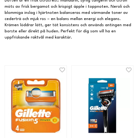
Doften är en frisk citrusfest: mandarin, syrlig tangerin och citron
möts av frisk bergamot och krispigt äpple i toppnoten. Neroli och
blommiga inslag i hjärtnoten balanseras med värmande toner av
cederträ och mjuk ros – en balans mellan energi och elegans.
Krämen löddrar lätt, ger tät konsistens och används antingen med
borste eller direkt på huden. Perfekt för dig som vill ha en
uppfriskande raktvål med karaktär.