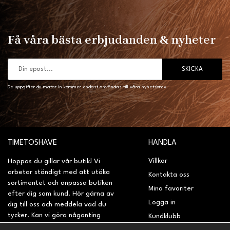
Få våra bästa erbjudanden & nyheter
SKICKA
De uppgifter du matar in kommer endast användas till våra nyhetsbrev.
TIMETOSHAVE
HANDLA
Villkor
Hoppas du gillar vår butik! Vi
arbetar ständigt med att utöka
Kontakta oss
sortimentet och anpassa butiken
Mina favoriter
efter dig som kund. Hör gärna av
Logga in
dig till oss och meddela vad du
tycker. Kan vi göra någonting
Kundklubb
bättre? Saknar du något på