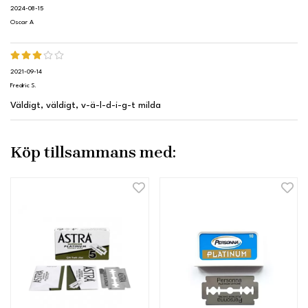
2024-08-15
Oscar A
2021-09-14
Fredric S.
Väldigt, väldigt, v-ä-l-d-i-g-t milda
Köp tillsammans med: