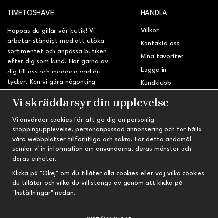
TIMETOSHAVE
HANDLA
Villkor
Hoppas du gillar vår butik! Vi
arbetar ständigt med att utöka
Kontakta oss
sortimentet och anpassa butiken
Mina favoriter
efter dig som kund. Hör gärna av
Logga in
dig till oss och meddela vad du
tycker. Kan vi göra någonting
Kundklubb
bättre? Saknar du något på
Retur & Reklamation
Vi skräddarsyr din upplevelse
sidan?
Vi använder cookies för att ge dig en personlig
INFORMATION
TRYGG HANDEL
shoppingupplevelse, personanpassad annonsering och för hålla
våra webbplatser tillförlitliga och säkra. För detta ändamål
Om oss
Fri frakt vid köp över 695 kr
samlar vi in information om användarna, deras mönster och
Nyheter
2-4 vardagars leveranstid
deras enheter.
Nyhetsbrev
Kvalitetsprodukter till kanonpris
Klicka på "Okej" om du tillåter alla cookies eller välj vilka cookies
du tillåter och vilka du vill stänga av genom att klicka på
Om cookies
"Inställningar" nedan.
Prenumeration