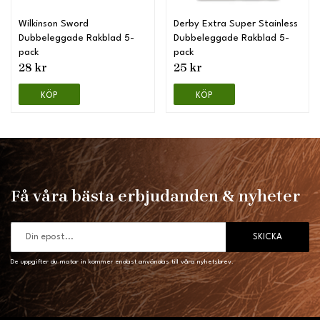
Wilkinson Sword
Derby Extra Super Stainless
Dubbeleggade Rakblad 5-
Dubbeleggade Rakblad 5-
pack
pack
28 kr
25 kr
KÖP
KÖP
Få våra bästa erbjudanden & nyheter
SKICKA
De uppgifter du matar in kommer endast användas till våra nyhetsbrev.