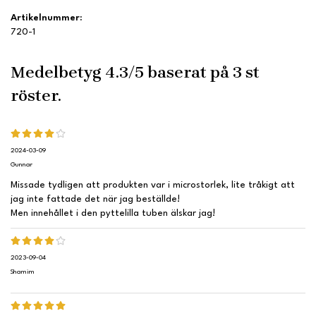
Artikelnummer:
720-1
Medelbetyg
4.3
/5 baserat på
3
st
röster.
2024-03-09
Gunnar
Missade tydligen att produkten var i microstorlek, lite tråkigt att
jag inte fattade det när jag beställde!
Men innehållet i den pyttelilla tuben älskar jag!
2023-09-04
Shamim