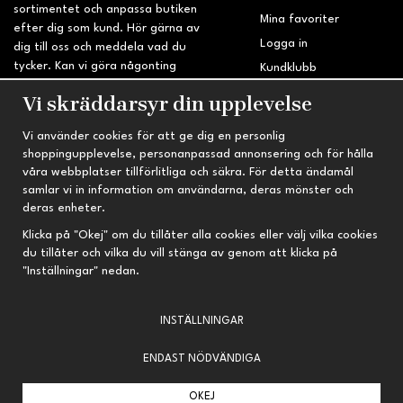
sortimentet och anpassa butiken
Mina favoriter
efter dig som kund. Hör gärna av
Logga in
dig till oss och meddela vad du
tycker. Kan vi göra någonting
Kundklubb
bättre? Saknar du något på
Retur & Reklamation
Vi skräddarsyr din upplevelse
sidan?
Vi använder cookies för att ge dig en personlig
INFORMATION
TRYGG HANDEL
shoppingupplevelse, personanpassad annonsering och för hålla
våra webbplatser tillförlitliga och säkra. För detta ändamål
Om oss
Fri frakt vid köp över 695 kr
samlar vi in information om användarna, deras mönster och
Nyheter
2-4 vardagars leveranstid
deras enheter.
Nyhetsbrev
Kvalitetsprodukter till kanonpris
Klicka på "Okej" om du tillåter alla cookies eller välj vilka cookies
du tillåter och vilka du vill stänga av genom att klicka på
Om cookies
"Inställningar" nedan.
Prenumeration
INSTÄLLNINGAR
ENDAST NÖDVÄNDIGA
OKEJ