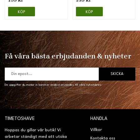
KÖP
KÖP
Få våra bästa erbjudanden & nyheter
SKICKA
De uppgifter du matar in kommer endast användas till våra nyhetsbrev.
TIMETOSHAVE
HANDLA
Villkor
Hoppas du gillar vår butik! Vi
arbetar ständigt med att utöka
Kontakta oss