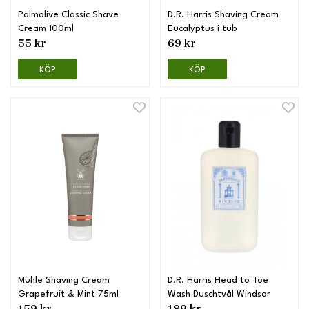
Palmolive Classic Shave
D.R. Harris Shaving Cream
Cream 100ml
Eucalyptus i tub
55 kr
69 kr
KÖP
KÖP
Mühle Shaving Cream
D.R. Harris Head to Toe
Grapefruit & Mint 75ml
Wash Duschtvål Windsor
159 kr
189 kr