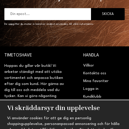
SKICKA
De uppgifter du matar in kommer endast användas till våra nyhetsbrev.
TIMETOSHAVE
HANDLA
Villkor
Hoppas du gillar vår butik! Vi
arbetar ständigt med att utöka
Kontakta oss
sortimentet och anpassa butiken
Mina favoriter
efter dig som kund. Hör gärna av
Logga in
dig till oss och meddela vad du
tycker. Kan vi göra någonting
Kundklubb
bättre? Saknar du något på
Retur & Reklamation
Vi skräddarsyr din upplevelse
sidan?
Vi använder cookies för att ge dig en personlig
INFORMATION
TRYGG HANDEL
shoppingupplevelse, personanpassad annonsering och för hålla