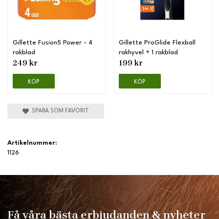
Gillette Fusion5 Power - 4
Gillette ProGlide Flexball
rakblad
rakhyvel + 1 rakblad
249 kr
199 kr
KÖP
KÖP
SPARA SOM FAVORIT
Artikelnummer:
1126
Få våra bästa erbjudanden & nyheter