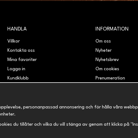
HANDLA
INFORMATION
Villkor
Om oss
Kontakta oss
Nyheter
Mina favoriter
Nyhetsbrev
Logga in
Om cookies
Kundklubb
Prenumeration
Retur & Reklamation
upplevelse, personanpassad annonsering och för hålla våra webbplats
enheter.
 cookies du tillåter och vilka du vill stänga av genom att klicka på "I