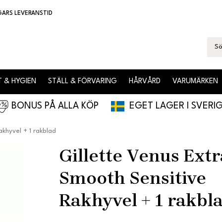
GARS LEVERANSTID
 & HYGIEN
STÄLL & FÖRVARING
HÅRVÅRD
VARUMÄRKEN
BONUS PÅ ALLA KÖP
EGET LAGER I SVERI
khyvel + 1 rakblad
Gillette Venus Extr
Smooth Sensitive
Rakhyvel + 1 rakbl