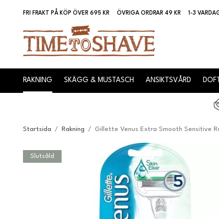
FRI FRAKT PÅ KÖP ÖVER 695 KR
ÖVRIGA ORDRAR 49 KR
1-3 VARDA
RAKNING
SKÄGG & MUSTASCH
ANSIKTSVÅRD
DOFT
Startsida
/
Rakning
/
Gillette Venus Extra Smooth Sensitive Ra
Slutsåld