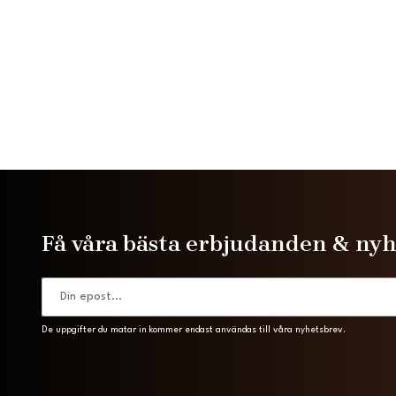
Få våra bästa erbjudanden & ny
De uppgifter du matar in kommer endast användas till våra nyhetsbrev.