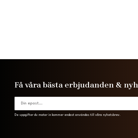
Få våra bästa erbjudanden & ny
De uppgifter du matar in kommer endast användas till våra nyhetsbrev.