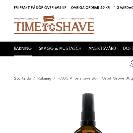
FRI FRAKT PÅ KÖP ÖVER 695 KR
ÖVRIGA ORDRAR 49 KR
1-3 VARDA
RAKNING
SKÄGG & MUSTASCH
ANSIKTSVÅRD
DOFT
Startsida
/
Rakning
/
HAGS Aftershave Balm Orbit Grove 80g