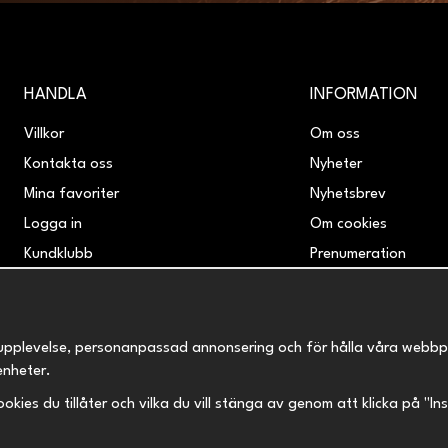
HANDLA
INFORMATION
Villkor
Om oss
Kontakta oss
Nyheter
Mina favoriter
Nyhetsbrev
Logga in
Om cookies
Kundklubb
Prenumeration
Retur & Reklamation
upplevelse, personanpassad annonsering och för hålla våra webbplats
enheter.
 cookies du tillåter och vilka du vill stänga av genom att klicka på "I