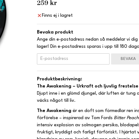
259 kr
Finns ej i lagret
Bevaka produkt
Ange din e-postadress nedan så meddelar vi dig 
lager! Din e-postadress sparas i upp till 180 daga
BEVAKA
Produktbeskrivning:
The Awakening – Urkraft och ljuvlig frestelse
Djupt inne i en glömd djungel, där luften är tung 
väcks något till liv.
The Awakening
är en doft som förmedlar ren ins
förförelse – inspirerad av Tom Fords
Bitter Peach
intensiv explosion av solmogen persika, blodap
fruktigt, kryddigt och farligt förföriskt. I hjärta