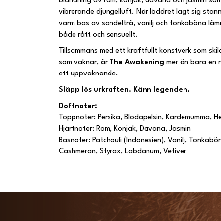
blandning av rom, konjak, davana och jasmin som f
vibrerande djungelluft. När löddret lagt sig stann
varm bas av sandelträ, vanilj och tonkaböna läm
både rått och sensuellt.
Tillsammans med ett kraftfullt konstverk som skil
som vaknar, är
The Awakening
mer än bara en r
ett uppvaknande.
Släpp lös urkraften. Känn legenden.
Doftnoter:
Toppnoter: Persika, Blodapelsin, Kardemumma, He
Hjärtnoter: Rom, Konjak, Davana, Jasmin
Basnoter: Patchouli (Indonesien), Vanilj, Tonkabö
Cashmeran, Styrax, Labdanum, Vetiver