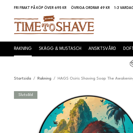
FRI FRAKT PÅ KÖP ÖVER 695 KR
ÖVRIGA ORDRAR 49 KR
1-3 VARDA
RAKNING
SKÄGG & MUSTASCH
ANSIKTSVÅRD
DOFT
Startsida
/
Rakning
/
HAGS Osiris Shaving Soap The Awakenin
Slutsåld