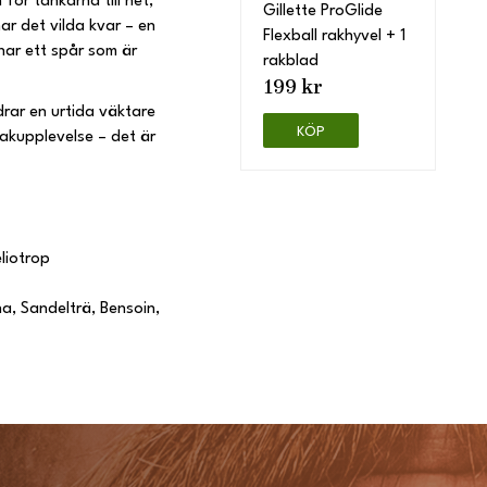
ör tankarna till het,
Gillette ProGlide
ar det vilda kvar – en
Flexball rakhyvel + 1
nar ett spår som är
rakblad
199 kr
drar en urtida väktare
KÖP
akupplevelse – det är
liotrop
na, Sandelträ, Bensoin,