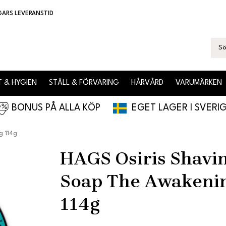
GARS LEVERANSTID
 & HYGIEN
STÄLL & FÖRVARING
HÅRVÅRD
VARUMÄRKEN
BONUS PÅ ALLA KÖP
EGET LAGER I SVERI
g 114g
HAGS Osiris Shavi
Soap The Awakeni
114g