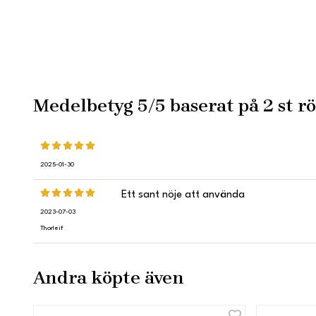
Medelbetyg
5
/5 baserat på
2
st rö
2025-01-30
Ett sant nöje att använda
2023-07-03
Thorleif
Andra köpte även