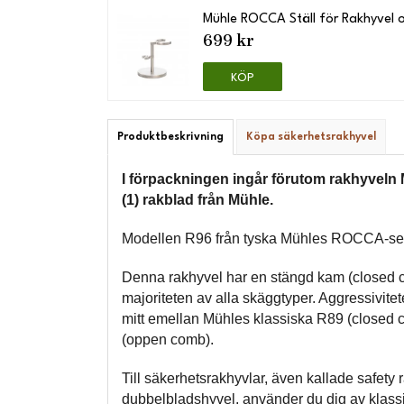
Mühle ROCCA Ställ för Rakhyvel 
699 kr
KÖP
Produktbeskrivning
Köpa säkerhetsrakhyvel
I förpackningen ingår förutom rakhyveln 
(1) rakblad från Mühle.
Modellen R96 från tyska Mühles ROCCA-ser
Denna rakhyvel har en stängd kam (closed c
majoriteten av alla skäggtyper. Aggressivite
mitt emellan Mühles klassiska R89 (closed
(oppen comb).
Till säkerhetsrakhyvlar, även kallade safety r
dubbelbladshyvel, använder du dig av klass