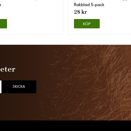
e
Rakblad 5-pack
28 kr
KÖP
heter
SKICKA