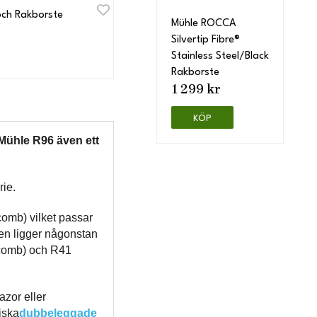
och Rakborste
Mühle ROCCA
Silvertip Fibre®
Stainless Steel/Black
Rakborste
1 299 kr
KÖP
Mühle R96 även ett
ie.
omb) vilket passar
ten ligger någonstan
 comb) och R41
azor eller
iska
dubbeleggade