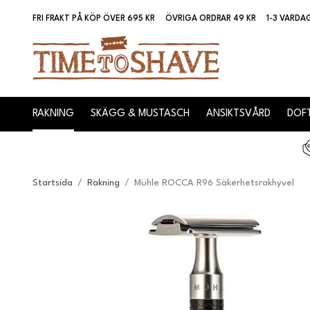
FRI FRAKT PÅ KÖP ÖVER 695 KR
ÖVRIGA ORDRAR 49 KR
1-3 VARDA
RAKNING
SKÄGG & MUSTASCH
ANSIKTSVÅRD
DOFT
Startsida
/
Rakning
/
Mühle ROCCA R96 Säkerhetsrakhyvel