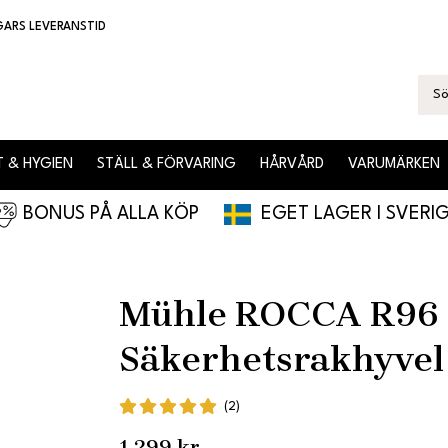
GARS LEVERANSTID
 & HYGIEN
STÄLL & FÖRVARING
HÅRVÅRD
VARUMÄRKEN
BONUS PÅ ALLA KÖP
EGET LAGER I SVERI
Mühle ROCCA R96
Säkerhetsrakhyvel
(2)
1 299 kr