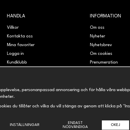
HANDLA
INFORMATION
Villkor
Om oss
Kontakta oss
Nyheter
Mina favoriter
Nyhetsbrev
Logga in
Om cookies
Kundklubb
Prenumeration
Retur & Reklamation
upplevelse, personanpassad annonsering och för hålla våra webbplats
enheter.
 cookies du tillåter och vilka du vill stänga av genom att klicka på "I
ENDAST
INSTÄLLNINGAR
OKEJ
NÖDVÄNDIGA