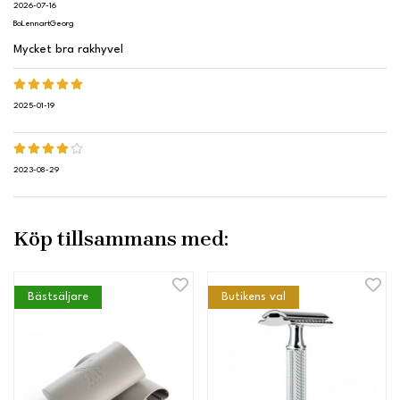
2026-07-16
BoLennartGeorg
Mycket bra rakhyvel
2025-01-19
2023-08-29
Köp tillsammans med:
Bästsäljare
Butikens val