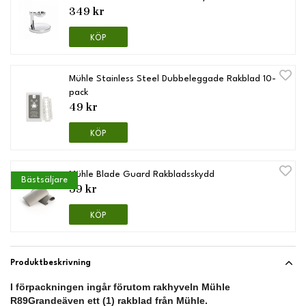
349 kr
KÖP
Mühle Stainless Steel Dubbeleggade Rakblad 10-
pack
49 kr
KÖP
Mühle Blade Guard Rakbladsskydd
Bästsäljare
59 kr
KÖP
Produktbeskrivning
I förpackningen ingår förutom rakhyveln Mühle
R89Grandeäven ett (1) rakblad från Mühle.