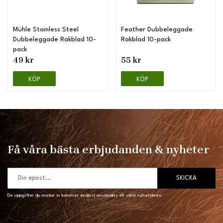
Mühle Stainless Steel
Feather Dubbeleggade
Dubbeleggade Rakblad 10-
Rakblad 10-pack
pack
49 kr
55 kr
KÖP
KÖP
Få våra bästa erbjudanden & nyheter
SKICKA
De uppgifter du matar in kommer endast användas till våra nyhetsbrev.