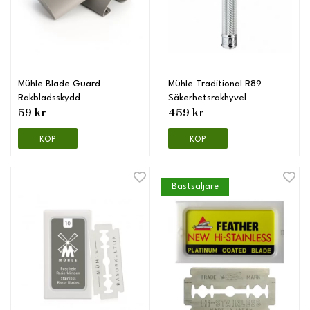
Mühle Blade Guard
Mühle Traditional R89
Rakbladsskydd
Säkerhetsrakhyvel
59 kr
459 kr
KÖP
KÖP
Bästsäljare