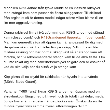
Modellen R89Grande från tyska Mühle är en klassisk rakhyvel
med stängd kam som passar de flesta skäggsorter. Till skillnad
från orginalet så är denna modell något större vilket bidrar till en
lite mer aggresiv rakning.
Denna rakhyvel finns i två utformningar, R89Grande med stängd
kam (closed comb) och
R41Grandemed öppenkam. (open comb)
.
Man kan generellt säga att öppen kam är anpassad för dig med
lite grövre skäggväxt och/eller längre skägg. Vill du ha en lite
mildare rakning och har normal skäggväxt så är stängd kam att
föredra, och vi rekommenderar stängd kam till de allra flesta. Om
du inte rakat dig med säkerhetsrakhyvel tidigare och är osäker på
vad du ska välja bör du alltså välja stängd kam.
Köp gärna till ett skydd för rakbladet när hyveln inte används
(Mühle Blade Guard).
Varianten "R89 Twist" liknar R89 Grande men öppnas med en
skruvfunktion längst ned på hyveln och är totalt i två delar, medan
övriga hyvlar är i tre delar när de plockas isär. Önskar du en lite
mindre hyvel finns samma hyvel i utformningen "R89".