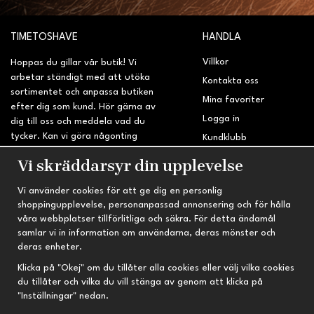
TIMETOSHAVE
HANDLA
Villkor
Hoppas du gillar vår butik! Vi
arbetar ständigt med att utöka
Kontakta oss
sortimentet och anpassa butiken
Mina favoriter
efter dig som kund. Hör gärna av
Logga in
dig till oss och meddela vad du
tycker. Kan vi göra någonting
Kundklubb
bättre? Saknar du något på
Retur & Reklamation
Vi skräddarsyr din upplevelse
sidan?
Vi använder cookies för att ge dig en personlig
INFORMATION
TRYGG HANDEL
shoppingupplevelse, personanpassad annonsering och för hålla
våra webbplatser tillförlitliga och säkra. För detta ändamål
Om oss
Fri frakt vid köp över 695 kr
samlar vi in information om användarna, deras mönster och
Nyheter
2-4 vardagars leveranstid
deras enheter.
Nyhetsbrev
Kvalitetsprodukter till kanonpris
Klicka på "Okej" om du tillåter alla cookies eller välj vilka cookies
du tillåter och vilka du vill stänga av genom att klicka på
Om cookies
"Inställningar" nedan.
Prenumeration