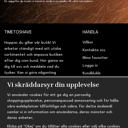
De uppgifter du matar in kommer endast användas till våra nyhetsbrev.
TIMETOSHAVE
HANDLA
Villkor
Hoppas du gillar vår butik! Vi
arbetar ständigt med att utöka
Kontakta oss
sortimentet och anpassa butiken
Mina favoriter
efter dig som kund. Hör gärna av
Logga in
dig till oss och meddela vad du
tycker. Kan vi göra någonting
Kundklubb
bättre? Saknar du något på
Retur & Reklamation
Vi skräddarsyr din upplevelse
sidan?
Vi använder cookies för att ge dig en personlig
INFORMATION
TRYGG HANDEL
shoppingupplevelse, personanpassad annonsering och för hålla
våra webbplatser tillförlitliga och säkra. För detta ändamål
Om oss
Fri frakt vid köp över 695 kr
samlar vi in information om användarna, deras mönster och
Nyheter
2-4 vardagars leveranstid
deras enheter.
Nyhetsbrev
Kvalitetsprodukter till kanonpris
Klicka på "Okej" om du tillåter alla cookies eller välj vilka cookies