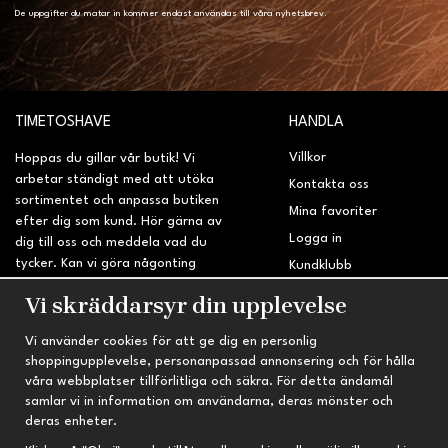
De uppgifter du matar in kommer endast användas till våra nyhetsbrev.
TIMETOSHAVE
HANDLA
Villkor
Hoppas du gillar vår butik! Vi
arbetar ständigt med att utöka
Kontakta oss
sortimentet och anpassa butiken
Mina favoriter
efter dig som kund. Hör gärna av
Logga in
dig till oss och meddela vad du
tycker. Kan vi göra någonting
Kundklubb
bättre? Saknar du något på
Retur & Reklamation
Vi skräddarsyr din upplevelse
sidan?
Vi använder cookies för att ge dig en personlig
INFORMATION
TRYGG HANDEL
shoppingupplevelse, personanpassad annonsering och för hålla
våra webbplatser tillförlitliga och säkra. För detta ändamål
Om oss
Fri frakt vid köp över 695 kr
samlar vi in information om användarna, deras mönster och
Nyheter
2-4 vardagars leveranstid
deras enheter.
Nyhetsbrev
Kvalitetsprodukter till kanonpris