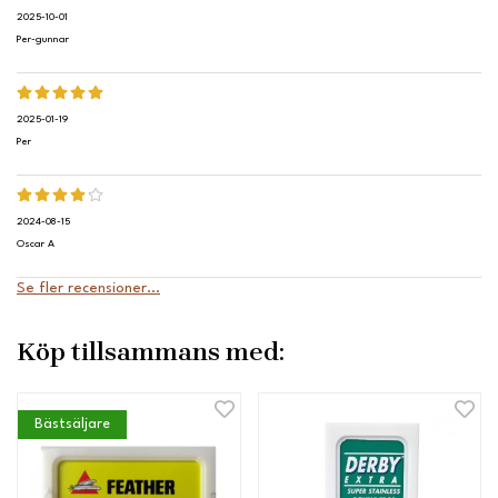
2025-10-01
Per-gunnar
2025-01-19
Per
2024-08-15
Oscar A
Se fler recensioner...
Köp tillsammans med:
Bästsäljare