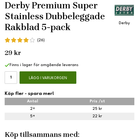
Derby Premium Super
Stainless Dubbeleggade
Derby
Rakblad 5-pack
(26)
29 kr
Finns i lager för omgående leverans
LÄGG I VARUKORGEN
Köp fler - spara mer!
Antal
Pris /st
2+
25 kr
5+
22 kr
Köp tillsammans med: