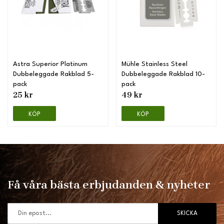
Astra Superior Platinum
Mühle Stainless Steel
Dubbeleggade Rakblad 5-
Dubbeleggade Rakblad 10-
pack
pack
25 kr
49 kr
KÖP
KÖP
Få våra bästa erbjudanden & nyheter
SKICKA