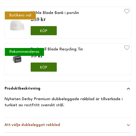
Mühle Blade Bank i porslin
Butikens val
259 kr
KÖP
Rockwell Blade Recycling Tin
Rekommenderas
99 kr
KÖP
Produktbeskrivning
Nyheten Derby Premium dubbeleggade rakblad är tillverkade i
turkiet av rostfritt svenskt stål.
Att välja dubbeleggat rakblad