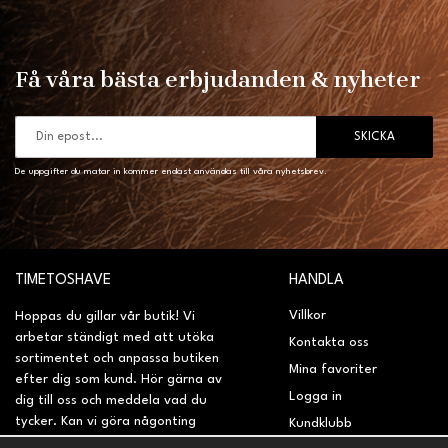
Få våra bästa erbjudanden & nyheter
SKICKA
De uppgifter du matar in kommer endast användas till våra nyhetsbrev.
TIMETOSHAVE
HANDLA
Villkor
Hoppas du gillar vår butik! Vi
arbetar ständigt med att utöka
Kontakta oss
sortimentet och anpassa butiken
Mina favoriter
efter dig som kund. Hör gärna av
Logga in
dig till oss och meddela vad du
tycker. Kan vi göra någonting
Kundklubb
bättre? Saknar du något på