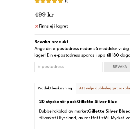
(1)
499 kr
Finns ej i lagret
Bevaka produkt
Ange din e-postadress nedan så meddelar vi dig 
lager! Din e-postadress sparas i upp till 180 daga
BEVAKA
Produktbeskrivning
Att välja dubbeleggat rakbl
20 stycken
5-pack
Gillette Silver Blue
Dubbelrakblad av märket
Gillette Silver Blue
ä
tillverkat i Ryssland, av rostfritt stål. Mycket v