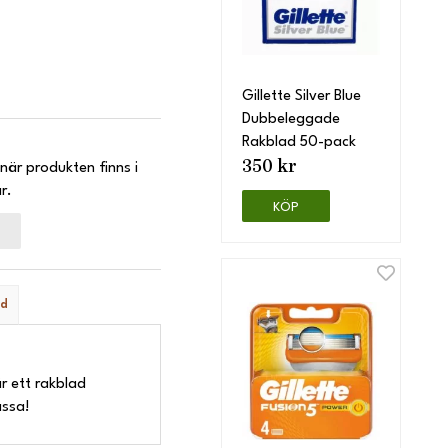
Gillette Silver Blue
Dubbeleggade
Rakblad 50-pack
350 kr
när produkten finns i
r.
KÖP
ad
r ett rakblad
assa!