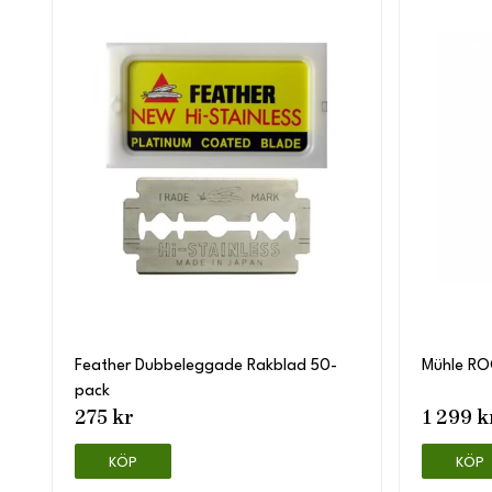
Feather Dubbeleggade Rakblad 50-
Mühle RO
pack
275 kr
1 299 k
KÖP
KÖP