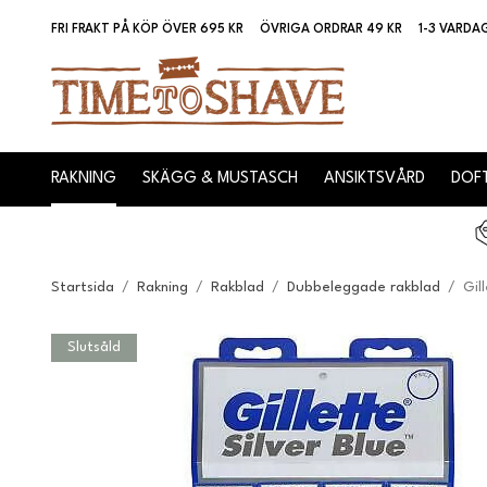
FRI FRAKT PÅ KÖP ÖVER 695 KR
ÖVRIGA ORDRAR 49 KR
1-3 VARDA
RAKNING
SKÄGG & MUSTASCH
ANSIKTSVÅRD
DOFT
Startsida
/
Rakning
/
Rakblad
/
Dubbeleggade rakblad
/
Gil
Slutsåld