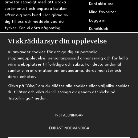
arbetar ständigt med att utöka
Kontakta oss
sortimentet och anpassa butiken
Mina favoriter
efter dig som kund. Hör gärna av
Logga in
dig till oss och meddela vad du
tycker. Kan vi göra någonting
Kundklubb
bättre? Saknar du något på
Retur & Reklamation
Vi skräddarsyr din upplevelse
sidan?
Vi använder cookies för att ge dig en personlig
INFORMATION
TRYGG HANDEL
shoppingupplevelse, personanpassad annonsering och för hålla
våra webbplatser tillförlitliga och säkra. För detta ändamål
Om oss
Fri frakt vid köp över 695 kr
samlar vi in information om användarna, deras mönster och
Nyheter
2-4 vardagars leveranstid
deras enheter.
Nyhetsbrev
Kvalitetsprodukter till kanonpris
Klicka på "Okej" om du tillåter alla cookies eller välj vilka cookies
du tillåter och vilka du vill stänga av genom att klicka på
Om cookies
"Inställningar" nedan.
Prenumeration
INSTÄLLNINGAR
ENDAST NÖDVÄNDIGA