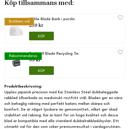
Köp tillsammans med:
Mühle Blade Bank i porslin
Butikens val
259 kr
KÖP
Rockwell Blade Recycling Tin
Rekommenderas
99 kr
KÖP
Produktbeskrivning:
Upplev japansk precision med Kai Stainless Steel dubbeleggade
rakblad tillverkade av medicinskt rostfritt stål. Bladen ger en nära
och behaglig rakning med perfekt balans mellan skärpa och
komfort. De är något tjockare än genomsnittet, vilket ger ökad
stabilitet vid rakning. Kai är känt för sin höga kvalitet och dessa
blad är kompatibla med alla standard dubbelrakbladshyvlar. Ett
utmärkt val för den som söker premiumresultat i vardagsrutinen.