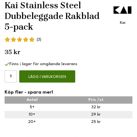
Kai Stainless Steel
Dubbeleggade Rakblad
Kai
5-pack
(3)
35 kr
Finns i lager för omgående leverans
LÄGG I VARUKORGEN
Köp fler - spara mer!
Antal
Pris /st
5+
32 kr
10+
29 kr
20+
25 kr