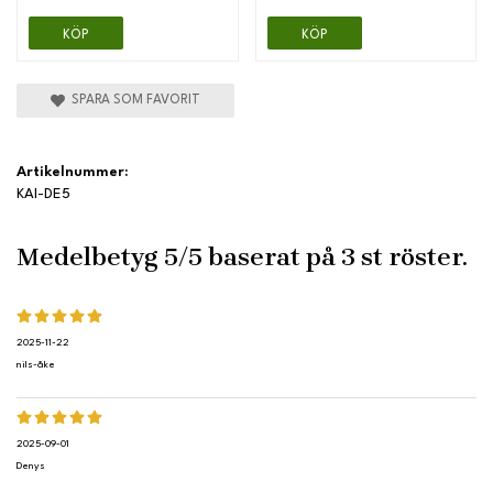
KÖP
KÖP
SPARA SOM FAVORIT
Artikelnummer:
KAI-DE5
Medelbetyg
5
/5 baserat på
3
st röster.
2025-11-22
nils-åke
2025-09-01
Denys