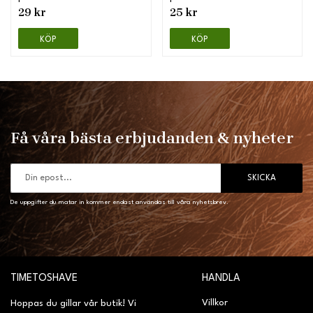
29 kr
25 kr
KÖP
KÖP
Få våra bästa erbjudanden & nyheter
SKICKA
De uppgifter du matar in kommer endast användas till våra nyhetsbrev.
TIMETOSHAVE
HANDLA
Villkor
Hoppas du gillar vår butik! Vi