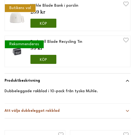
Mühle Blade Bank i porslin
Butikens val
259 kr
KÖP
Rockwell Blade Recycling Tin
Rekommenderas
99 kr
KÖP
Produktbeskrivning
Dubbeleggade rakblad i 10-pack från tyska Mühle.
Att välja dubbeleggat rakblad