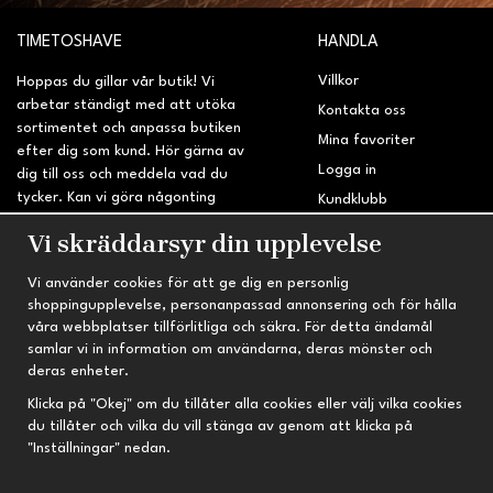
TIMETOSHAVE
HANDLA
Villkor
Hoppas du gillar vår butik! Vi
arbetar ständigt med att utöka
Kontakta oss
sortimentet och anpassa butiken
Mina favoriter
efter dig som kund. Hör gärna av
Logga in
dig till oss och meddela vad du
tycker. Kan vi göra någonting
Kundklubb
bättre? Saknar du något på
Retur & Reklamation
Vi skräddarsyr din upplevelse
sidan?
Vi använder cookies för att ge dig en personlig
INFORMATION
TRYGG HANDEL
shoppingupplevelse, personanpassad annonsering och för hålla
våra webbplatser tillförlitliga och säkra. För detta ändamål
Om oss
Fri frakt vid köp över 695 kr
samlar vi in information om användarna, deras mönster och
Nyheter
2-4 vardagars leveranstid
deras enheter.
Nyhetsbrev
Kvalitetsprodukter till kanonpris
Klicka på "Okej" om du tillåter alla cookies eller välj vilka cookies
du tillåter och vilka du vill stänga av genom att klicka på
Om cookies
"Inställningar" nedan.
Prenumeration