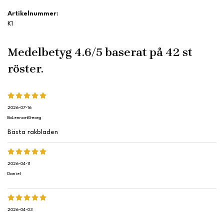
Artikelnummer:
K1
Medelbetyg
4.6
/5 baserat på
42
st
röster.
2026-07-16
BoLennartGeorg
Bästa rakbladen
2026-04-11
Daniel
2026-04-03