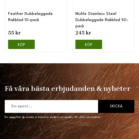
Feather Dubbeleggade
Mühle Stainless Steel
Rakblad 10-pack
Dubbeleggade Rakblad 50-
pack
55 kr
245 kr
KÖP
KÖP
Få våra bästa erbjudanden & nyheter
SKICKA
De uppgifter du matar in kommer endast användas till våra nyhetsbrev.