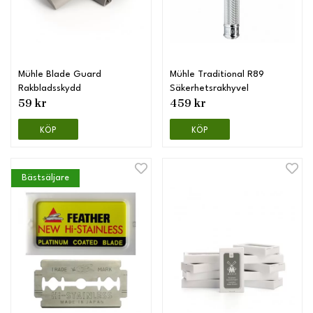
Mühle Blade Guard
Mühle Traditional R89
Rakbladsskydd
Säkerhetsrakhyvel
59 kr
459 kr
KÖP
KÖP
Bästsäljare