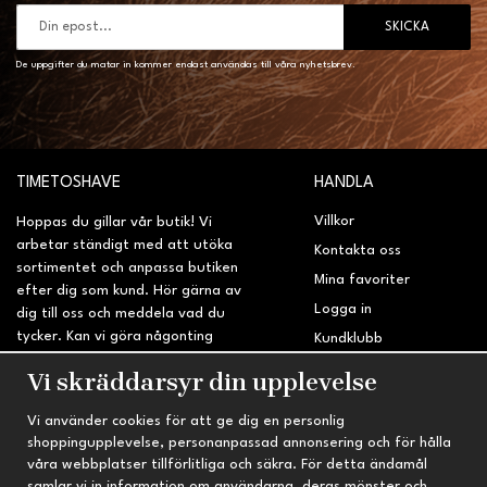
SKICKA
De uppgifter du matar in kommer endast användas till våra nyhetsbrev.
TIMETOSHAVE
HANDLA
Villkor
Hoppas du gillar vår butik! Vi
arbetar ständigt med att utöka
Kontakta oss
sortimentet och anpassa butiken
Mina favoriter
efter dig som kund. Hör gärna av
Logga in
dig till oss och meddela vad du
tycker. Kan vi göra någonting
Kundklubb
bättre? Saknar du något på
Retur & Reklamation
Vi skräddarsyr din upplevelse
sidan?
Vi använder cookies för att ge dig en personlig
INFORMATION
TRYGG HANDEL
shoppingupplevelse, personanpassad annonsering och för hålla
våra webbplatser tillförlitliga och säkra. För detta ändamål
Om oss
Fri frakt vid köp över 695 kr
samlar vi in information om användarna, deras mönster och