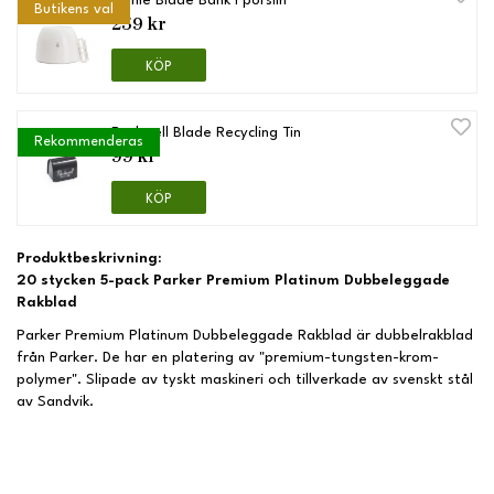
Mühle Blade Bank i porslin
Butikens val
259 kr
KÖP
Rockwell Blade Recycling Tin
Rekommenderas
99 kr
KÖP
Produktbeskrivning:
20 stycken 5-pack Parker Premium Platinum Dubbeleggade
Rakblad
Parker Premium Platinum Dubbeleggade Rakblad är dubbelrakblad
från Parker. De har en platering av "premium-tungsten-krom-
polymer". Slipade av tyskt maskineri och tillverkade av svenskt stål
av Sandvik.