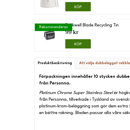
KÖP
Rockwell Blade Recycling Tin
Rekommenderas
99 kr
KÖP
Produktbeskrivning
Att välja dubbeleggat rakbl
Förpackningen innehåller 10 stycken dubb
från Personna.
Platinum Chrome Super Stainless Steel
är högkv
från Personna, tillverkade i Tyskland av svensk
platinum-krom-beläggning som gör dem extra sl
en bättre rakning. Bladen passar alla våra säk