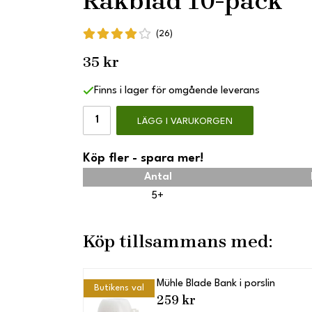
Rakblad 10-pack
(26)
35 kr
Finns i lager för omgående leverans
LÄGG I VARUKORGEN
Köp fler - spara mer!
Antal
5+
Köp tillsammans med:
Mühle Blade Bank i porslin
Butikens val
259 kr