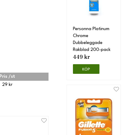
Personna Platinum
Chrome
Dubbeleggade
Rakblad 200-pack
449 kr
KÖP
Pris /st
29 kr