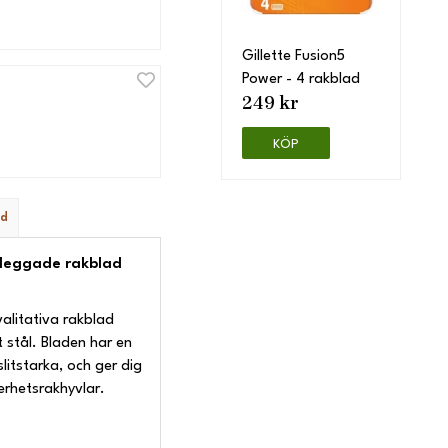
Gillette Fusion5
Power - 4 rakblad
249 kr
KÖP
ad
eleggade rakblad
alitativa rakblad
t stål. Bladen har en
itstarka, och ger dig
erhetsrakhyvlar.