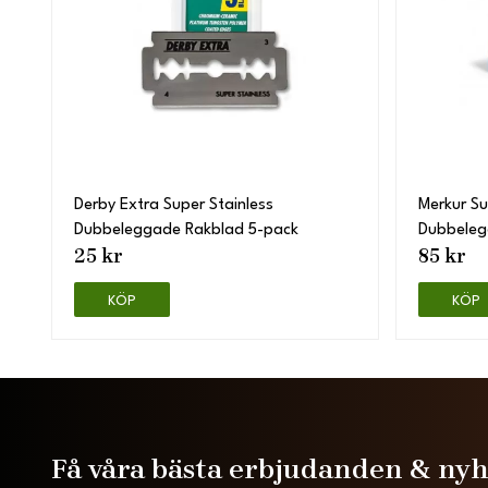
Derby Extra Super Stainless
Merkur Su
Dubbeleggade Rakblad 5-pack
Dubbeleg
25 kr
85 kr
KÖP
KÖP
Få våra bästa erbjudanden & ny