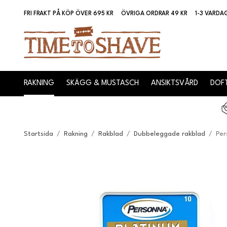
FRI FRAKT PÅ KÖP ÖVER 695 KR
ÖVRIGA ORDRAR 49 KR
1-3 VARDA
RAKNING
SKÄGG & MUSTASCH
ANSIKTSVÅRD
DOFT
Startsida
/
Rakning
/
Rakblad
/
Dubbeleggade rakblad
/
Per