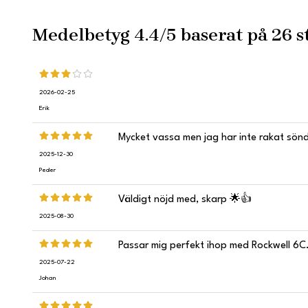
Medelbetyg
4.4
/5 baserat på
26
st
2026-02-25
Erik
Mycket vassa men jag har inte rakat sön
2025-12-30
Peder
Väldigt nöjd med, skarp 🌟👍
2025-08-30
Passar mig perfekt ihop med Rockwell 6C
2025-07-22
Johan