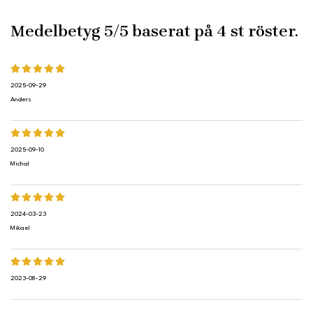
Medelbetyg
5
/5 baserat på
4
st röster.
2025-09-29
Anders
2025-09-10
Michal
2024-03-23
Mikael
2023-08-29