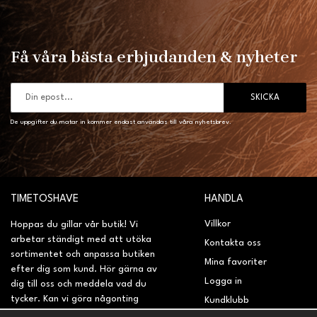
Få våra bästa erbjudanden & nyheter
SKICKA
De uppgifter du matar in kommer endast användas till våra nyhetsbrev.
TIMETOSHAVE
HANDLA
Villkor
Hoppas du gillar vår butik! Vi
arbetar ständigt med att utöka
Kontakta oss
sortimentet och anpassa butiken
Mina favoriter
efter dig som kund. Hör gärna av
Logga in
dig till oss och meddela vad du
tycker. Kan vi göra någonting
Kundklubb
bättre? Saknar du något på