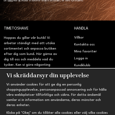
De uppgifter du matar in kommer endast användas till våra nyhetsbrev.
TIMETOSHAVE
HANDLA
Villkor
Hoppas du gillar vår butik! Vi
arbetar ständigt med att utöka
Kontakta oss
sortimentet och anpassa butiken
Mina favoriter
efter dig som kund. Hör gärna av
Logga in
dig till oss och meddela vad du
tycker. Kan vi göra någonting
Kundklubb
bättre? Saknar du något på
Retur & Reklamation
Vi skräddarsyr din upplevelse
sidan?
Vi använder cookies för att ge dig en personlig
INFORMATION
TRYGG HANDEL
shoppingupplevelse, personanpassad annonsering och för hålla
våra webbplatser tillförlitliga och säkra. För detta ändamål
Om oss
Fri frakt vid köp över 695 kr
samlar vi in information om användarna, deras mönster och
Nyheter
2-4 vardagars leveranstid
deras enheter.
Nyhetsbrev
Kvalitetsprodukter till kanonpris
Klicka på "Okej" om du tillåter alla cookies eller välj vilka cookies