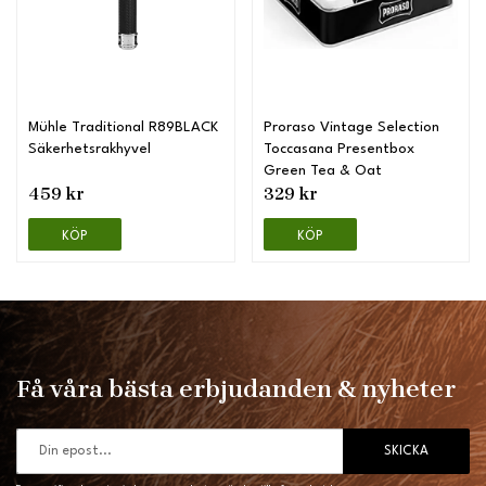
Mühle Traditional R89BLACK
Proraso Vintage Selection
Säkerhetsrakhyvel
Toccasana Presentbox
Green Tea & Oat
459 kr
329 kr
KÖP
KÖP
Få våra bästa erbjudanden & nyheter
SKICKA