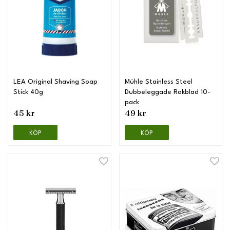
LEA Original Shaving Soap
Mühle Stainless Steel
Stick 40g
Dubbeleggade Rakblad 10-
pack
45 kr
49 kr
KÖP
KÖP