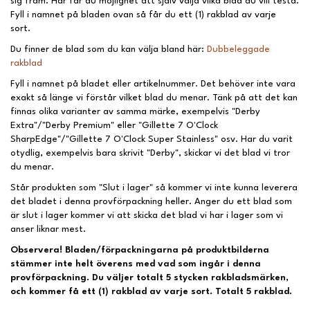
sig fram. Här får du möjlighet att själv välja vilka blad du vill testa.
Fyll i namnet på bladen ovan så får du ett (1) rakblad av varje
sort.
Du finner de blad som du kan välja bland här:
Dubbeleggade
rakblad
Fyll i namnet på bladet eller artikelnummer. Det behöver inte vara
exakt så länge vi förstår vilket blad du menar. Tänk på att det kan
finnas olika varianter av samma märke, exempelvis "Derby
Extra"/"Derby Premium" eller "Gillette 7 O'Clock
SharpEdge"/"Gillette 7 O'Clock Super Stainless" osv. Har du varit
otydlig, exempelvis bara skrivit "Derby", skickar vi det blad vi tror
du menar.
Står produkten som "Slut i lager" så kommer vi inte kunna leverera
det bladet i denna provförpackning heller. Anger du ett blad som
är slut i lager kommer vi att skicka det blad vi har i lager som vi
anser liknar mest.
Observera! Bladen/förpackningarna på produktbilderna
stämmer inte helt överens med vad som ingår i denna
provförpackning. Du väljer totalt 5 stycken rakbladsmärken,
och kommer få ett (1) rakblad av varje sort. Totalt 5 rakblad.