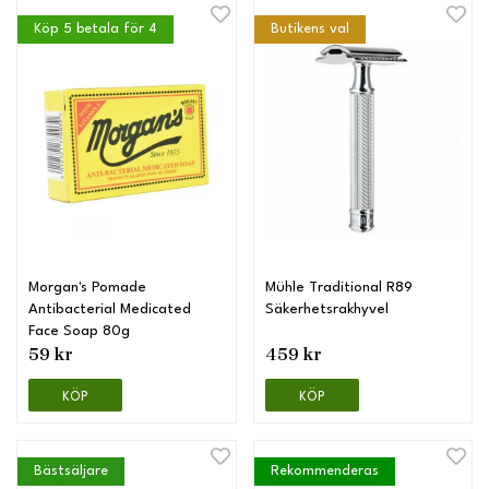
Köp 5 betala för 4
Butikens val
Morgan's Pomade
Mühle Traditional R89
Antibacterial Medicated
Säkerhetsrakhyvel
Face Soap 80g
59 kr
459 kr
KÖP
KÖP
Bästsäljare
Rekommenderas