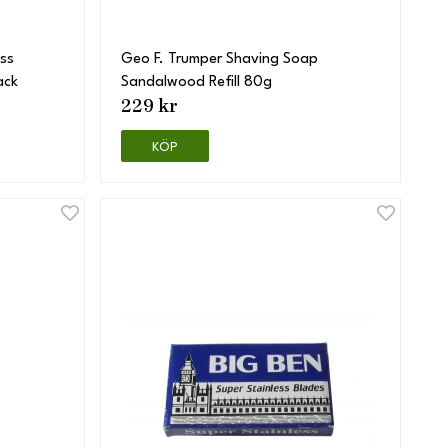
ess
Geo F. Trumper Shaving Soap
ack
Sandalwood Refill 80g
229 kr
KÖP