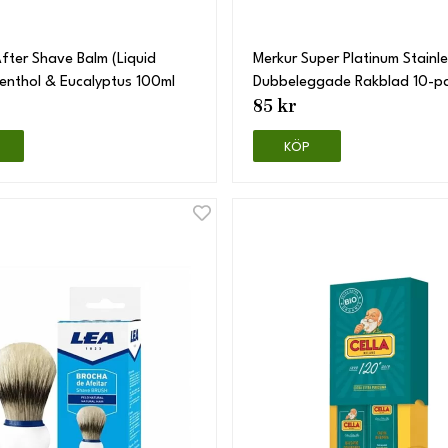
fter Shave Balm (Liquid
Merkur Super Platinum Stainl
enthol & Eucalyptus 100ml
Dubbeleggade Rakblad 10-p
85 kr
KÖP