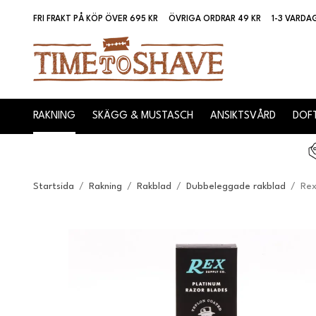
FRI FRAKT PÅ KÖP ÖVER 695 KR
ÖVRIGA ORDRAR 49 KR
1-3 VARDA
RAKNING
SKÄGG & MUSTASCH
ANSIKTSVÅRD
DOFT
Startsida
/
Rakning
/
Rakblad
/
Dubbeleggade rakblad
/
Rex