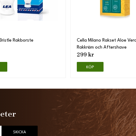
Bristle Rakborste
Cella Milano Rakset Aloe Ver
Rakkräm och Aftershave
299 kr
KÖP
heter
SKICKA