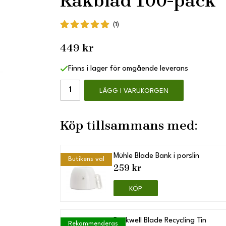
Rakblad 100-pack
(1)
449 kr
Finns i lager för omgående leverans
LÄGG I VARUKORGEN
Köp tillsammans med:
Mühle Blade Bank i porslin
Butikens val
259 kr
KÖP
Rockwell Blade Recycling Tin
Rekommenderas