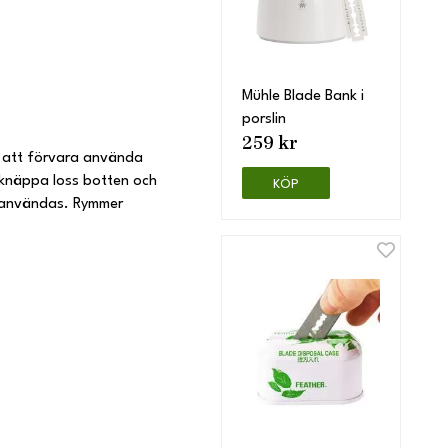
Mühle Blade Bank i
porslin
259 kr
ör att förvara använda
l knäppa loss botten och
KÖP
eranvändas. Rymmer