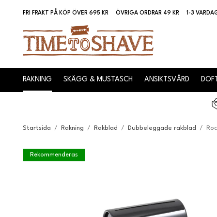
FRI FRAKT PÅ KÖP ÖVER 695 KR
ÖVRIGA ORDRAR 49 KR
1-3 VARDA
RAKNING
SKÄGG & MUSTASCH
ANSIKTSVÅRD
DOFT
Startsida
/
Rakning
/
Rakblad
/
Dubbeleggade rakblad
/
Roc
Rekommenderas