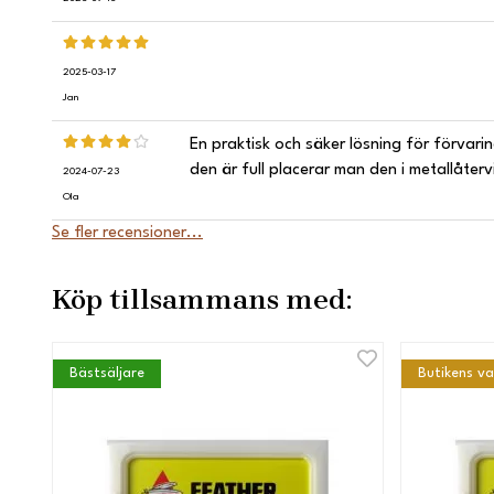
2025-03-17
Jan
En praktisk och säker lösning för förvari
den är full placerar man den i metallåter
2024-07-23
Ola
Se fler recensioner...
Köp tillsammans med:
Bästsäljare
Butikens va