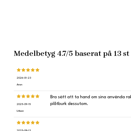
Medelbetyg
4.7
/5 baserat på
13
st
2026-01-23
Aran
Bra sätt att ta hand om sina använda rak
plåtburk dessutom.
2025-09-15
Urban
2025-09-13